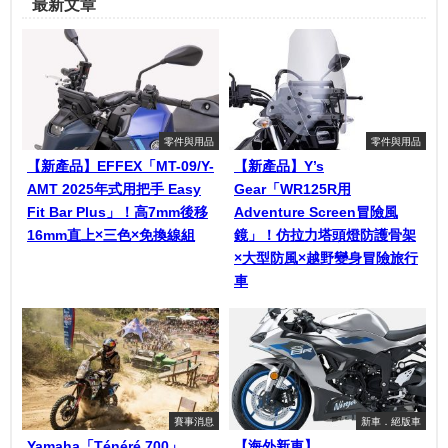
最新文章
零件與用品
零件與用品
【新產品】EFFEX「MT-09/Y-
【新產品】Y’s
AMT 2025年式用把手 Easy
Gear「WR125R用
Fit Bar Plus」！高7mm後移
Adventure Screen冒險風
16mm直上×三色×免換線組
鏡」！仿拉力塔頭燈防護骨架
×大型防風×越野變身冒險旅行
車
賽事消息
新車．絕版車
Yamaha「Ténéré 700」
【海外新車】