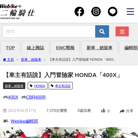
简
TOP
線上雜誌
EWC戰報
新車．絕版車
編輯部
主頁
新車．絕版車
【車主有話說】入門冒險家 HONDA「400X」
【車主有話說】入門冒險家 HONDA「400X」
新車．絕版車
HONDA
車主有話說
400X
CBR400R
2021年02月17日
7,370
次瀏覽
0篇回應
分享
0
Webike編輯部