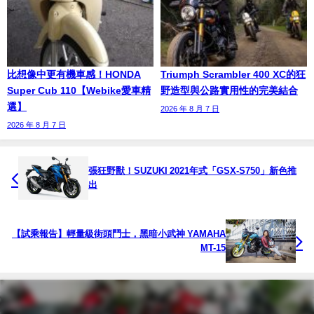
比想像中更有機車感！HONDA
Triumph Scrambler 400 XC的狂
Super Cub 110【Webike愛車精
野造型與公路實用性的完美結合
選】
2026 年 8 月 7 日
2026 年 8 月 7 日
張狂野獸！SUZUKI 2021年式「GSX-S750」新色推
出
【試乘報告】輕量級街頭鬥士，黑暗小武神 YAMAHA
MT-15