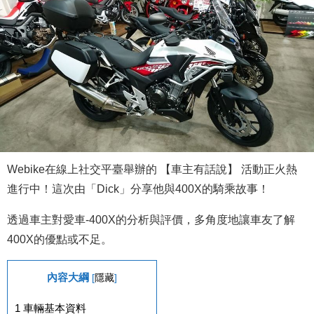
Webike在線上社交平臺舉辦的 【車主有話說】 活動正火熱
進行中！這次由「Dick」分享他與400X的騎乘故事！
透過車主對愛車-400X的分析與評價，多角度地讓車友了解
400X的優點或不足。
內容大綱
[
隱藏
]
1
車輛基本資料