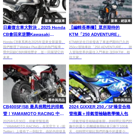
新車．絕版車
新車．絕版車
日廠復古車大對決，2025 Honda
【編輯長專欄】眾所期待的
CB會回來逆襲Kawasaki
KTM「250 ADVENTURE」
Z900？！
Honda CB車系將在2025年迎來全新篇章。
KTM終於在日前發表了車迷們期待已久的
我們整理了Webike Plus過往的熱門報導，
250cc冒險車款「250 ADVENTURE」。 踏
帶您回顧CB的輝煌歷史，並一同展望它的
入冒險世界的最佳入門車款 說到KTM，相
未來...
信大家...
零件與用品
零件與用品
CB400SF/SB 最具挑戰性的排氣
2024 GIXXER 250／SF噪音合格
管！YAMAMOTO RACING 中置
管推薦＋排氣管檢驗教學懶人包
上繞管的獨一無二風格
2025年5月30日，排氣管製造商
「排氣管噪音檢驗緩衝期」的時間比我們想
「YAMAMOTO RACING」在其官方 X（前
像中的還少 距離緩衝期結束只剩下100多
Twitter）上發布了一則貼文。由於內容提及
天，但時間可能比我們想像中的還要少。