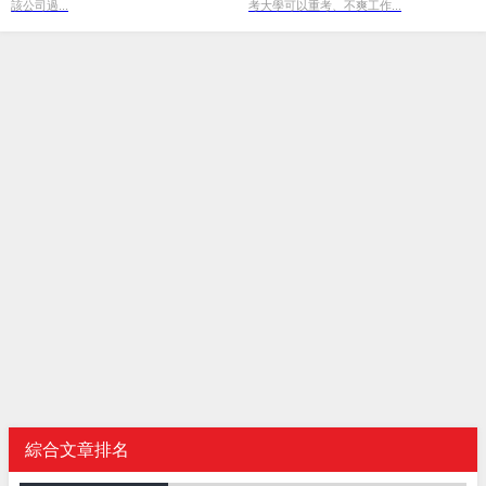
該公司過...
考大學可以重考、不爽工作...
綜合文章排名