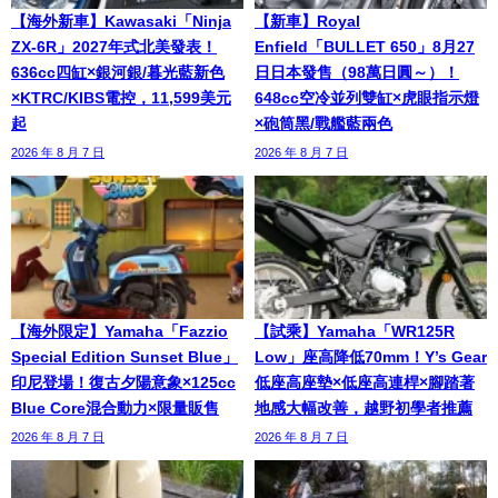
【海外新車】Kawasaki「Ninja
【新車】Royal
ZX-6R」2027年式北美發表！
Enfield「BULLET 650」8月27
636cc四缸×銀河銀/暮光藍新色
日日本發售（98萬日圓～）！
×KTRC/KIBS電控，11,599美元
648cc空冷並列雙缸×虎眼指示燈
起
×砲筒黑/戰艦藍兩色
2026 年 8 月 7 日
2026 年 8 月 7 日
【海外限定】Yamaha「Fazzio
【試乘】Yamaha「WR125R
Special Edition Sunset Blue」
Low」座高降低70mm！Y’s Gear
印尼登場！復古夕陽意象×125cc
低座高座墊×低座高連桿×腳踏著
Blue Core混合動力×限量販售
地感大幅改善，越野初學者推薦
2026 年 8 月 7 日
2026 年 8 月 7 日