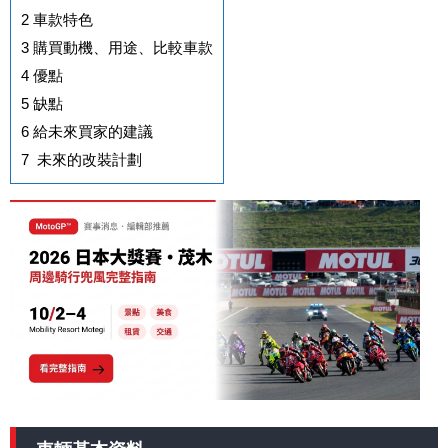
2
車款特色
3
購買動機、用途、比較車款
4
優點
5
缺點
6
給未來買家的建議
7
未來的改裝計劃