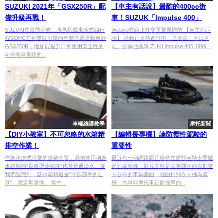
SUZUKI 2021年「GSX250R」配
【車主有話說】最酷的400cc街
備升級再戰！
車！SUZUK「Impulse 400」
SUZUKI在日前公布，將為搭載水冷式四行
Webike在線上社交平臺舉辦的 【車主有話
程SOHC並列雙缸引擎的全整流罩運動車款
說】 活動正火熱進行中！這次由「ざはさ
GSX250R，增加能提升日常使用安全性的
ん」分享他與SUZUKI Impulse 400 1999...
ABS煞車系統的...
車輛維護教學
摩托新聞
【DIY小教室】不可忽略的水箱精
【編輯長專欄】論防禦性駕駛的
排空作業！
重要性
作為水冷式引擎的冷卻介質，必須使用稱為
最近有一個網路影片突然在摩托車騎士間掀
水箱精的“長效型冷卻液”代替普通淡水。讓
起討論熱潮，影片內容是由英國南約克郡警
我們認識到，該水箱精還是“冷卻部件的血
方公布的車禍畫面，裡面拍到令人極為震
液”，應定期更換。 當中...
撼、汽車與摩托車正面撞擊的...