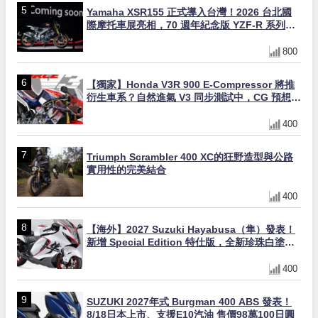
Yamaha XSR155 正式導入台灣！2026 台北國
際摩托車展亮相，70 週年紀念版 YZF-R 系列限
量追加販售
800
【獨家】Honda V3R 900 E-Compressor 將推
衍生車系？自然進氣 V3 同步測試中，CG 預想曝
光！
400
Triumph Scrambler 400 XC的狂野造型與公路
實用性的完美結合
400
【海外】2027 Suzuki Hayabusa（隼）發表！
新增 Special Edition 特仕版，全新珍珠白塗裝
與專屬配備登場
400
SUZUKI 2027年式 Burgman 400 ABS 發表！
8/18日本上市、支援E10汽油 售價98萬100日圓