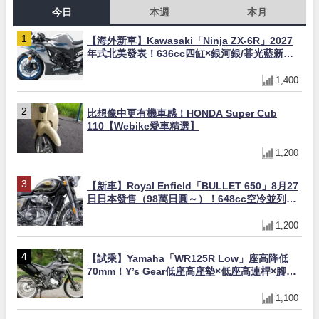
今日
本週
本月
【海外新車】Kawasaki「Ninja ZX-6R」2027
年式北美發表！636cc四缸×銀河銀/暮光藍新色
×KTRC/KIBS電控，11,599美元起
1,400
比想像中更有機車感！HONDA Super Cub
110【Webike愛車精選】
1,200
【新車】Royal Enfield「BULLET 650」8月27
日日本發售（98萬日圓～）！648cc空冷並列雙
缸×虎眼指示燈×砲筒黑/戰艦藍兩色
1,200
【試乘】Yamaha「WR125R Low」座高降低
70mm！Y’s Gear低座高座墊×低座高連桿×腳踏
著地感大幅改善，越野初學者推薦
1,100