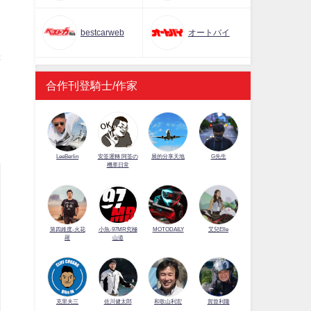
」
bestcarweb
オートバイ
譯
合作刊登騎士/作家
LeeBerlin
安筌運轉 阿筌の
展的分享天地
G先生
機車日常
第四維度-火花
小魚-97MR究極
MOTODAILY
艾兒Elle
羅
山道
佐川健太郎
克里夫三
和歌山利宏
賀曾利隆