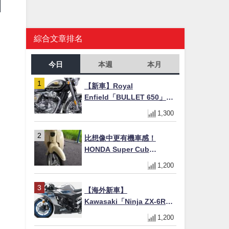
綜合文章排名
今日
本週
本月
【新車】Royal
Enfield「BULLET 650」8
月27日日本發售（98萬日圓
1,300
～）！648cc空冷並列雙缸×
虎眼指示燈×砲筒黑/戰艦藍兩
比想像中更有機車感！
色
HONDA Super Cub
110【Webike愛車精選】
1,200
【海外新車】
Kawasaki「Ninja ZX-6R」
2027年式北美發表！636cc
1,200
四缸×銀河銀/暮光藍新色