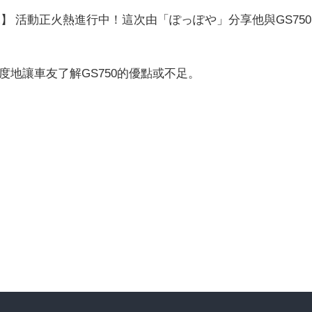
說】 活動正火熱進行中！這次由「ぽっぽや」分享他與GS750
角度地讓車友了解GS750的優點或不足。