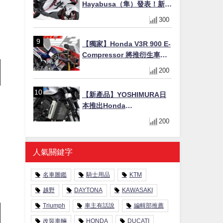
Hayabusa（隼）發表！新增
Special Edition 特仕版，全
300
新珍珠白塗裝與專屬配備登
場
【獨家】Honda V3R 900 E-
Compressor 將推衍生車
系？自然進氣 V3 同步測試
200
中，CG 預想曝光！
【新產品】YOSHIMURA日
乎
本推出Honda
CB1000F/CB1000 HORNET
200
專用水箱護網，六角網紋設
計質感升級
人氣關鍵字
名車圖鑑
騎士用品
KTM
越野
DAYTONA
KAWASAKI
Triumph
車主有話說
編輯部推薦
改裝車輛
HONDA
DUCATI