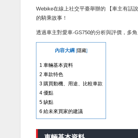
Webike在線上社交平臺舉辦的 【車主有話
的騎乘故事！
透過車主對愛車-GS750的分析與評價，多
內容大綱
[
隱藏
]
1
車輛基本資料
2
車款特色
3
購買動機、用途、比較車款
4
優點
5
缺點
6
給未來買家的建議
車輛基本資料