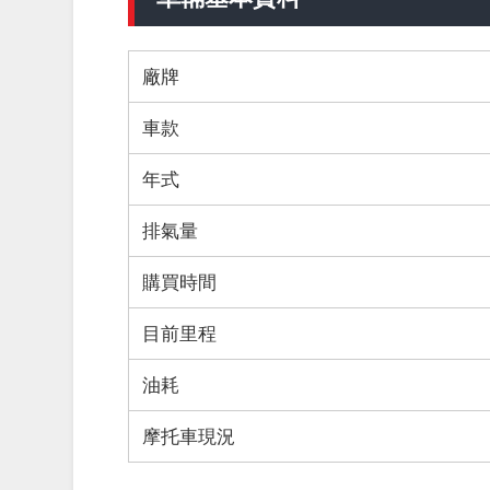
廠牌
車款
年式
排氣量
購買時間
目前里程
油耗
摩托車現況