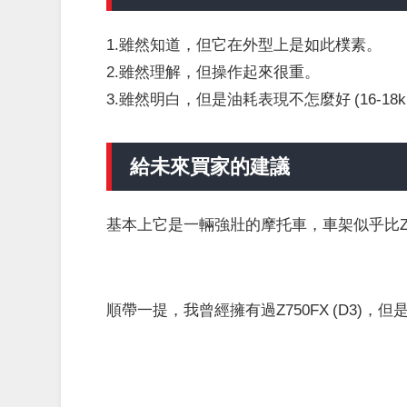
1.雖然知道，但它在外型上是如此樸素。
2.雖然理解，但操作起來很重。
3.雖然明白，但是油耗表現不怎麼好 (16-18km
給未來買家的建議
基本上它是一輛強壯的摩托車，車架似乎比Z1
順帶一提，我曾經擁有過Z750FX (D3)