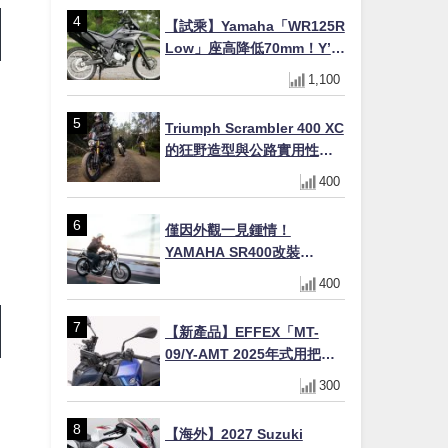
×KTRC/KIBS電控，11,599
【試乘】Yamaha「WR125R
美元起
Low」座高降低70mm！Y’s
Gear低座高座墊×低座高連桿
1,100
×腳踏著地感大幅改善，越野
初學者推薦
Triumph Scrambler 400 XC
的狂野造型與公路實用性的
完美結合
400
僅因外觀一見鍾情！
YAMAHA SR400改裝
Tracker風格｜ 女車主的機車
400
人生蛻變記
【新產品】EFFEX「MT-
09/Y-AMT 2025年式用把手
Easy Fit Bar Plus」！高
300
7mm後移16mm直上×三色×
免換線組
【海外】2027 Suzuki