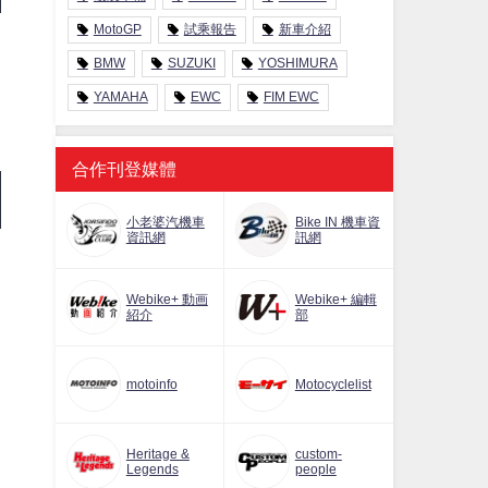
MotoGP
試乘報告
新車介紹
BMW
SUZUKI
YOSHIMURA
YAMAHA
EWC
FIM EWC
合作刊登媒體
小老婆汽機車
Bike IN 機車資
資訊網
訊網
Webike+ 動画
Webike+ 編輯
紹介
部
motoinfo
Motocyclelist
Heritage &
custom-
Legends
people