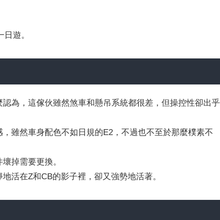
一日遊。
這麼認為，這傢伙雖然煞車和懸吊系統都很差，但操控性卻出
感，雖然車身配色不如日規的E2，不過也不至於那麼樸素不
件壞掉需要更換。
安靜地活在Z和CB的影子裡，卻又強勢地活著。