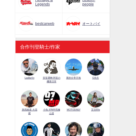
Heritage &
custom-
Legends
people
bestcarweb
オートバイ
合作刊登騎士/作家
LeeBerlin
安筌運轉 阿筌の
展的分享天地
G先生
機車日常
第四維度-火花
小魚-97MR究極
MOTODAILY
艾兒Elle
羅
山道