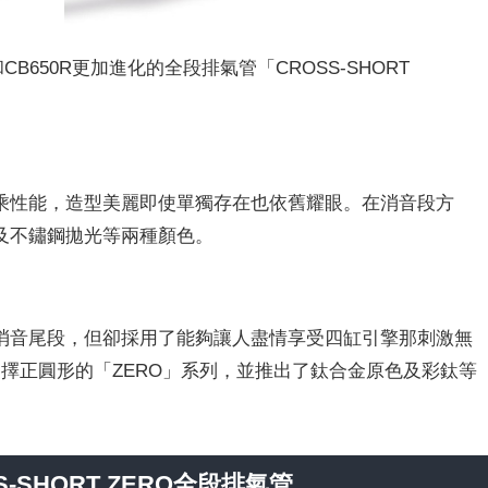
650R和CB650R更加進化的全段排氣管「CROSS-SHORT
乘性能，造型美麗即使單獨存在也依舊耀眼。在消音段方
及不鏽鋼拋光等兩種顏色。
消音尾段，但卻採用了能夠讓人盡情享受四缸引擎那刺激無
選擇正圓形的「ZERO」系列，並推出了鈦合金原色及彩鈦等
SS-SHORT ZERO全段排氣管