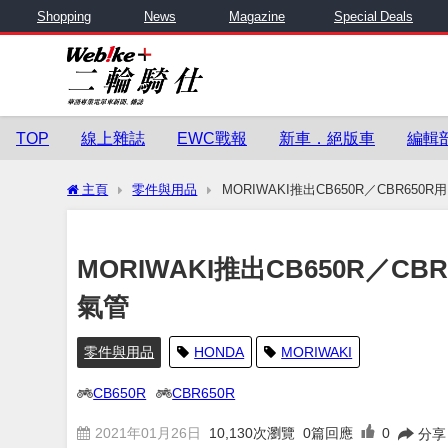
Shopping
News
Magazine
Special Deals
TOP
線上雜誌
EWC戰報
新車．絕版車
編輯
主頁
零件與用品
MORIWAKI推出CB650R／CBR650R
MORIWAKI推出CB650R／CB
氣管
零件與用品
HONDA
MORIWAKI
CB650R
CBR650R
2021年01月26日
10,130
次瀏覽
0篇回應
0
分享