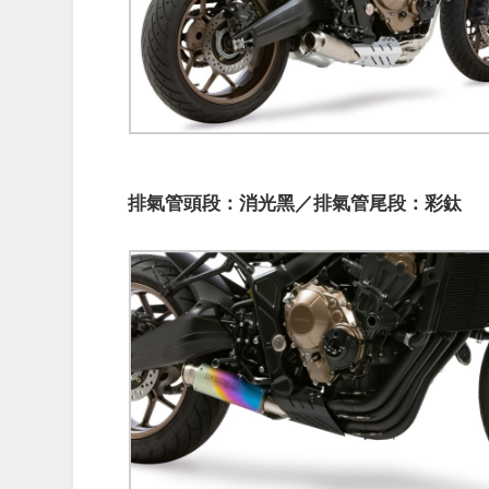
排氣管頭段：消光黑／排氣管尾段：彩鈦