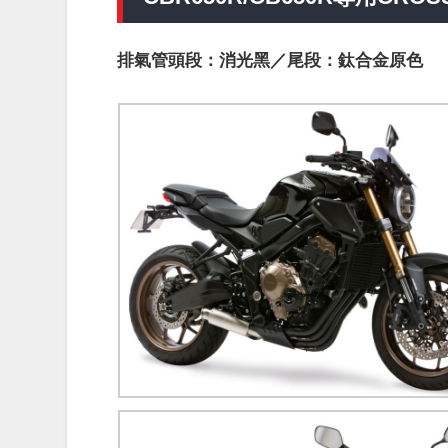
排氣管頭段：消光黑／尾段：鈦合金原色