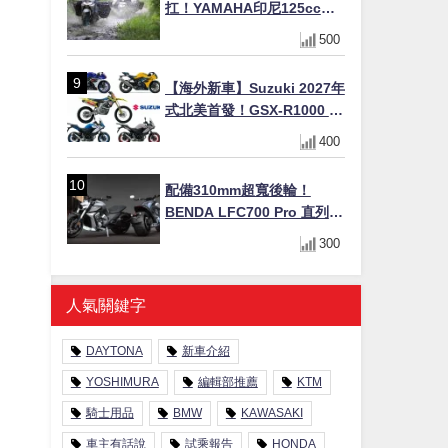
扛！YAMAHA印尼125cc速
克達Gear Ultima 2740公里
500
耐操實測
【海外新車】Suzuki 2027年
式北美首發！GSX-R1000 40
週年紀念×SV-7GX新款跨界
400
車×RM-Z450 Ken Roczen
冠軍套件
配備310mm超寬後輪！
BENDA LFC700 Pro 直列四
缸巡航車挑戰歐洲市場
300
人氣關鍵字
DAYTONA
新車介紹
YOSHIMURA
編輯部推薦
KTM
騎士用品
BMW
KAWASAKI
車主有話說
試乘報告
HONDA