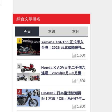
綜合文章排名
今日
本週
本月
Yamaha XSR155 正式導入
台灣！2026 台北國際摩托車
展亮相，70 週年紀念版
1,600
YZF-R 系列限量追加販售
Honda X-ADV日本二手價六
連霸｜2026年3月～5月機車
轉售排行榜 CBR1000RR-R
1,300
FIREBLADE SP首度躋身前
十
CB400SF日本復活熱潮再
起！本田「CB」系列67年傳
奇解密 與CBR差異一次搞懂
1,200