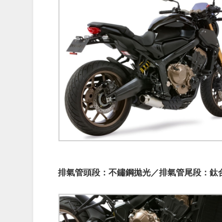
排氣管頭段：不鏽鋼拋光／排氣管尾段：鈦