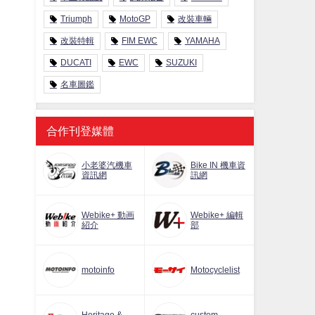
Triumph
MotoGP
改裝車輛
改裝特輯
FIM EWC
YAMAHA
DUCATI
EWC
SUZUKI
名車圖鑑
合作刊登媒體
小老婆汽機車
Bike IN 機車資
資訊網
訊網
Webike+ 動画
Webike+ 編輯
紹介
部
motoinfo
Motocyclelist