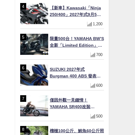
【新車】Kawasaki「Ninja
250/400」2027年式9月5日
日本發售！新塗裝登場×價格
1,200
不變×輔助滑動式離合器
×LED頭燈標配
限量500台！YAMAHA BW’S
全新「Limited Edition」都
市探索限定色 GOOPiMADE
700
聯名包同步登場
SUZUKI 2027年式
Burgman 400 ABS 發表！
8/18日本上市、支援E10汽油
600
售價98萬100日圓
僅因外觀一見鍾情！
YAMAHA SR400改裝
Tracker風格｜ 女車主的機車
500
人生蛻變記
榴槤100公斤、鮪魚60公斤照