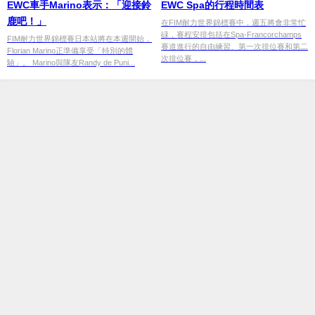
EWC車手Marino表示：「迎接鈴
EWC Spa的行程時間表
鹿吧！」
在FIM耐力世界錦標賽中，週五將會非常忙
碌，賽程安排包括在Spa-Francorchamps
FIM耐力世界錦標賽日本站將在本週開始，
賽道進行的自由練習、第一次排位賽和第二
Florian Marino正準備享受「特別的體
次排位賽，...
驗」。 Marino與隊友Randy de Puni...