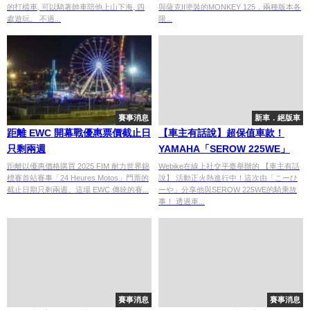
的打檔車, 可以騎著帥車陪他上山下海, 四
與薩克II塗裝的MONKEY 125，兩種版本各
處遊玩。 不過...
限...
賽事消息
新車．絕版車
距離 EWC 開幕戰優惠票價截止日
【車主有話說】超保值車款！
只剩兩週
YAMAHA「SEROW 225WE」
距離以優惠價格購買 2025 FIM 耐力世界錦
Webike在線上社交平臺舉辦的 【車主有話
標賽首站賽事「24 Heures Motos」門票的
說】 活動正火熱進行中！這次由「こーひ
截止日期只剩兩週。這場 EWC 傳統的賽...
ーや」分享他與SEROW 225WE的騎乘故
事！ 透過車...
賽事消息
賽事消息