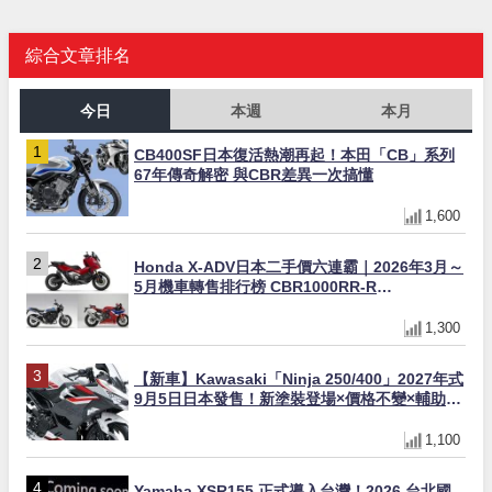
綜合文章排名
今日
本週
本月
CB400SF日本復活熱潮再起！本田「CB」系列
67年傳奇解密 與CBR差異一次搞懂
1,600
Honda X-ADV日本二手價六連霸｜2026年3月～
5月機車轉售排行榜 CBR1000RR-R
FIREBLADE SP首度躋身前十
1,300
【新車】Kawasaki「Ninja 250/400」2027年式
9月5日日本發售！新塗裝登場×價格不變×輔助滑
動式離合器×LED頭燈標配
1,100
Yamaha XSR155 正式導入台灣！2026 台北國