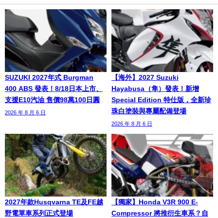
SUZUKI 2027年式 Burgman
【海外】2027 Suzuki
400 ABS 發表！8/18日本上市、
Hayabusa（隼）發表！新增
支援E10汽油 售價98萬100日圓
Special Edition 特仕版，全新珍
珠白塗裝與專屬配備登場
2026 年 8 月 6 日
2026 年 8 月 6 日
2027年款Husqvarna TE及FE越
【獨家】Honda V3R 900 E-
野電單車系列正式登場
Compressor 將推衍生車系？自