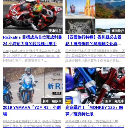
賽事消息
摩托旅行
Rožkalns 目標成為首位完成利曼
【四國旅行特輯】香川縣必去景
24 小時耐力賽的拉脫維亞車手
點！瀚海倒映的烏龍麵文化與自
然奇觀(下)
Garijs Rožkalns 的目標是成為首位完成利
雖然位於日本四國的香川縣以烏冬聞名，不
曼 24 小時耐力賽（24 Heures Motos）的
過也是相當適合自駕遊的地方。這一次我們
拉脫維亞車手。這場賽事是 FI...
繼續介紹香川縣的其餘５個推薦的景點...
新車．絕版車
新車．絕版車
2019 YAMAHA「YZF-R3」小劇
宿命羈絆！「MONKEY 125」鋼
場
彈／薩克特仕版
偉毅是個喜歡機車的大男孩, 以機車為主要
做為泰國HONDA旗下的改裝品牌CUB
通勤工具的他, 最大的希望就是能買台帥氣
House，在前兩天推出了分別有著RX-78-2