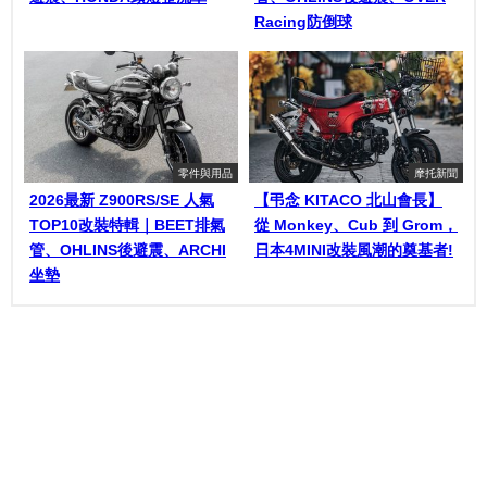
Racing防倒球
零件與用品
摩托新聞
2026最新 Z900RS/SE 人氣
【弔念 KITACO 北山會長】
TOP10改裝特輯｜BEET排氣
從 Monkey、Cub 到 Grom，
管、OHLINS後避震、ARCHI
日本4MINI改裝風潮的奠基者!
坐墊