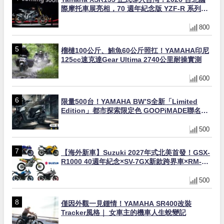
際摩托車展亮相，70 週年紀念版 YZF-R 系列限
量追加販售
800
榴槤100公斤、鮪魚60公斤照扛！YAMAHA印尼
125cc速克達Gear Ultima 2740公里耐操實測
600
限量500台！YAMAHA BW’S全新「Limited
Edition」都市探索限定色 GOOPiMADE聯名包
同步登場
500
【海外新車】Suzuki 2027年式北美首發！GSX-
R1000 40週年紀念×SV-7GX新款跨界車×RM-
Z450 Ken Roczen冠軍套件
500
僅因外觀一見鍾情！YAMAHA SR400改裝
Tracker風格｜ 女車主的機車人生蛻變記