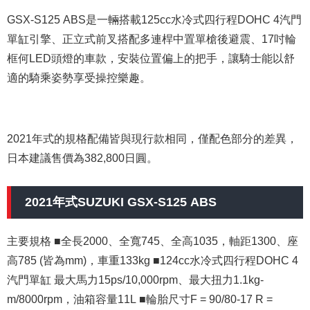
GSX-S125 ABS是一輛搭載125cc水冷式四行程DOHC 4汽門
單缸引擎、正立式前叉搭配多連桿中置單槍後避震、17吋輪
框何LED頭燈的車款，安裝位置偏上的把手，讓騎士能以舒
適的騎乘姿勢享受操控樂趣。
2021年式的規格配備皆與現行款相同，僅配色部分的差異，
日本建議售價為382,800日圓。
2021年式SUZUKI GSX-S125 ABS
主要規格 ■全長2000、全寬745、全高1035，軸距1300、座
高785 (皆為mm)，車重133kg ■124cc水冷式四行程DOHC 4
汽門單缸 最大馬力15ps/10,000rpm、最大扭力1.1kg-
m/8000rpm，油箱容量11L ■輪胎尺寸F = 90/80-17 R =