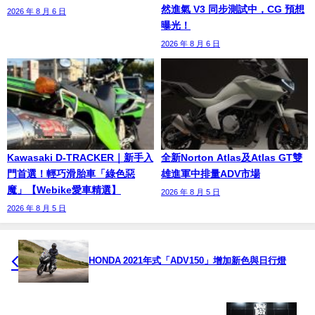
然進氣 V3 同步測試中，CG 預想
2026 年 8 月 6 日
曝光！
2026 年 8 月 6 日
Kawasaki D-TRACKER｜新手入
全新Norton Atlas及Atlas GT雙
門首選！輕巧滑胎車「綠色惡
雄進軍中排量ADV市場
魔」【Webike愛車精選】
2026 年 8 月 5 日
2026 年 8 月 5 日
HONDA 2021年式「ADV150」增加新色與日行燈