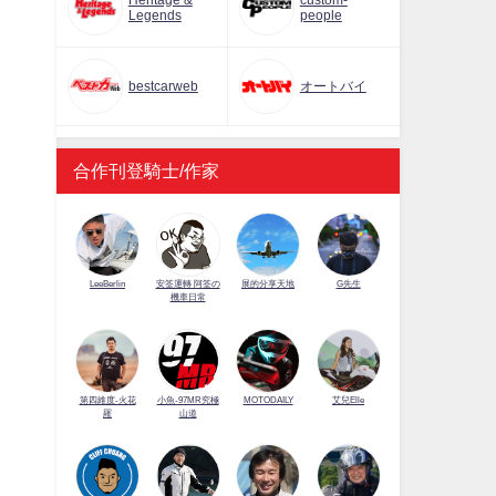
Heritage &
custom-
Legends
people
bestcarweb
オートバイ
合作刊登騎士/作家
LeeBerlin
安筌運轉 阿筌の
展的分享天地
G先生
機車日常
第四維度-火花
小魚-97MR究極
MOTODAILY
艾兒Elle
羅
山道