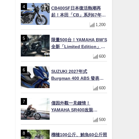
×LED頭燈標配
CB400SF日本復活熱潮再
起！本田「CB」系列67年傳
奇解密 與CBR差異一次搞懂
1,200
限量500台！YAMAHA BW’S
全新「Limited Edition」都
市探索限定色 GOOPiMADE
600
聯名包同步登場
SUZUKI 2027年式
Burgman 400 ABS 發表！
8/18日本上市、支援E10汽油
600
售價98萬100日圓
僅因外觀一見鍾情！
YAMAHA SR400改裝
Tracker風格｜ 女車主的機車
500
人生蛻變記
榴槤100公斤、鮪魚60公斤照