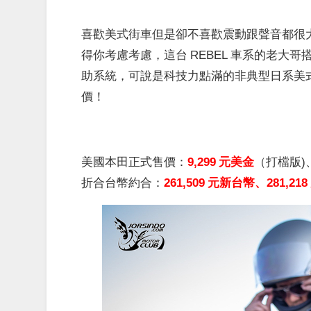
喜歡美式街車但是卻不喜歡震動跟聲音都很大的經
得你考慮考慮，這台 REBEL 車系的老大
助系統，可說是科技力點滿的非典型日系美式重車
價！
美國本田正式售價：
9,299 元美金
（打檔版)
折合台幣約合：
261,509 元新台幣、281,2