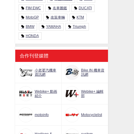
FIM EWC
名車圖鑑
DUCATI
MotoGP
改裝車輛
KTM
BMW
YAMAHA
Triumph
HONDA
合作刊登媒體
小老婆汽機車
Bike IN 機車資
資訊網
訊網
Webike+ 動画
Webike+ 編輯
紹介
部
motoinfo
Motocyclelist