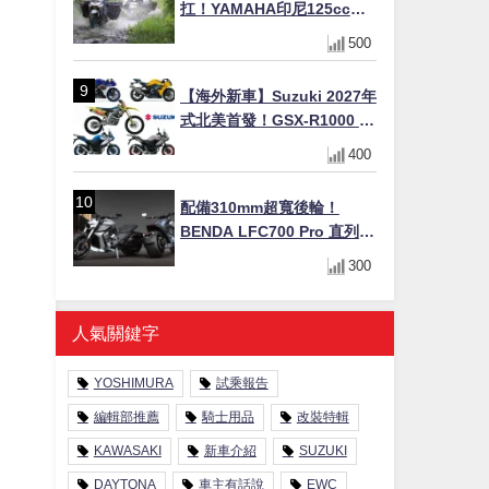
扛！YAMAHA印尼125cc速
克達Gear Ultima 2740公里
500
耐操實測
【海外新車】Suzuki 2027年
式北美首發！GSX-R1000 40
週年紀念×SV-7GX新款跨界
400
車×RM-Z450 Ken Roczen
冠軍套件
配備310mm超寬後輪！
BENDA LFC700 Pro 直列四
缸巡航車挑戰歐洲市場
300
人氣關鍵字
YOSHIMURA
試乘報告
編輯部推薦
騎士用品
改裝特輯
KAWASAKI
新車介紹
SUZUKI
DAYTONA
車主有話說
EWC