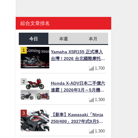
綜合文章排名
今日
本週
本月
Yamaha XSR155 正式導入
台灣！2026 台北國際摩托車
展亮相，70 週年紀念版
1,700
YZF-R 系列限量追加販售
Honda X-ADV日本二手價六
連霸｜2026年3月～5月機車
轉售排行榜 CBR1000RR-R
1,300
FIREBLADE SP首度躋身前
十
【新車】Kawasaki「Ninja
250/400」2027年式9月5日
日本發售！新塗裝登場×價格
1,300
不變×輔助滑動式離合器