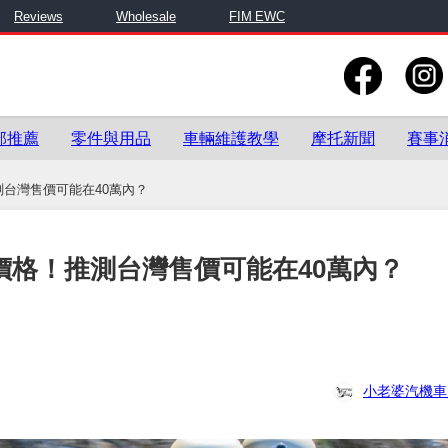
Reviews
Wholesale
FIM EWC
部推薦
零件與用品
車輛維護教學
摩托新聞
賽事
推測台灣售價可能在40萬內？
0」價格！推測台灣售價可能在40萬內？
小老婆汽機車