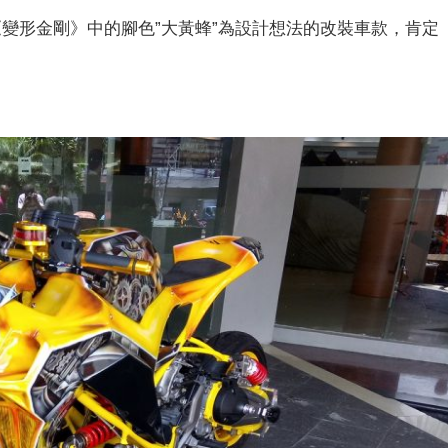
以電影《變形金剛》中的腳色”大黃蜂”為設計想法的改裝車款，肯定