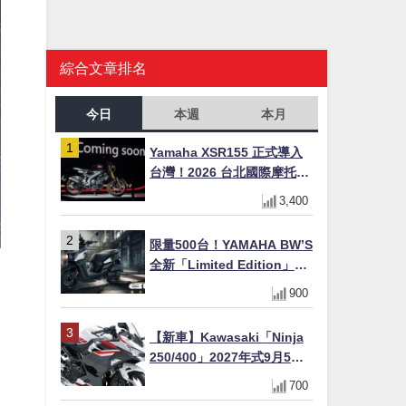
綜合文章排名
今日
本週
本月
Yamaha XSR155 正式導入
台灣！2026 台北國際摩托車
展亮相，70 週年紀念版
3,400
YZF-R 系列限量追加販售
限量500台！YAMAHA BW’S
全新「Limited Edition」都
市探索限定色 GOOPiMADE
900
聯名包同步登場
【新車】Kawasaki「Ninja
250/400」2027年式9月5日
日本發售！新塗裝登場×價格
700
不變×輔助滑動式離合器