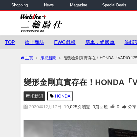
Shopping
News
Magazine
Special Deals
TOP
線上雜誌
EWC戰報
新車．絕版車
編輯
主頁
摩托新聞
變形金剛真實存在！HONDA「VARIO 1
變形金剛真實存在！HONDA「VA
摩托新聞
HONDA
2020年12月17日
19,025
次瀏覽
0篇回應
0
分享