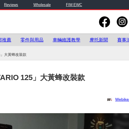
Reviews
Wholesale
FIM EWC
部推薦
零件與用品
車輛維護教學
摩托新聞
賽事
25」大黃蜂改裝款
RIO 125」大黃蜂改裝款
Webi