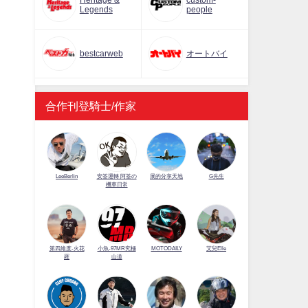
Heritage &
custom-
Legends
people
bestcarweb
オートバイ
合作刊登騎士/作家
LeeBerlin
安筌運轉 阿筌の
展的分享天地
G先生
機車日常
第四維度-火花
小魚-97MR究極
MOTODAILY
艾兒Elle
羅
山道