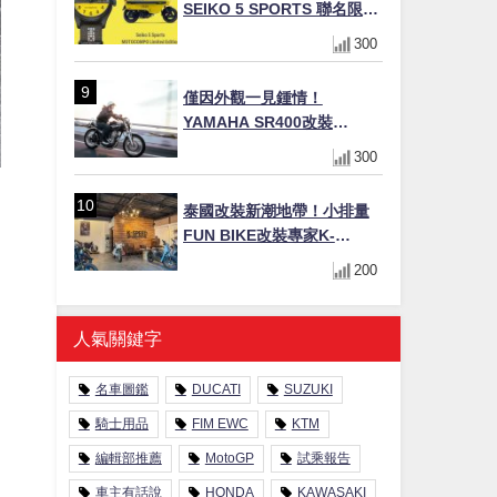
SEIKO 5 SPORTS 聯名限量
錶登場！重現黃色車身、油
300
箱開關等經典設計
僅因外觀一見鍾情！
YAMAHA SR400改裝
Tracker風格｜ 女車主的機車
300
人生蛻變記
泰國改裝新潮地帶！小排量
FUN BIKE改裝專家K-
僅
SPEED打造獨特風格
200
人氣關鍵字
名車圖鑑
DUCATI
SUZUKI
騎士用品
FIM EWC
KTM
編輯部推薦
MotoGP
試乘報告
車主有話說
HONDA
KAWASAKI