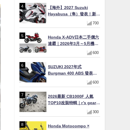
×LED頭燈標配
【海外】2027 Suzuki
Hayabusa（隼）發表！新增
Special Edition 特仕版，全
700
新珍珠白塗裝與專屬配備登
場
Honda X-ADV日本二手價六
連霸｜2026年3月～5月機車
轉售排行榜 CBR1000RR-R
600
FIREBLADE SP首度躋身前
十
SUZUKI 2027年式
Burgman 400 ABS 發表！
8/18日本上市、支援E10汽油
600
售價98萬100日圓
2026最新 CB1000F 人氣
TOP10改裝特輯｜r’s gear鈦
合金排氣管、OHLINS TTX
300
後避震、HONDA頭燈整流罩
Honda Motocompo ×