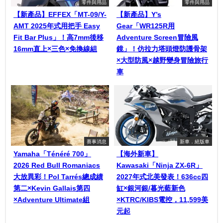
零件與用品
零件與用品
【新產品】EFFEX「MT-09/Y-
【新產品】Y’s
AMT 2025年式用把手 Easy
Gear「WR125R用
Fit Bar Plus」！高7mm後移
Adventure Screen冒險風
16mm直上×三色×免換線組
鏡」！仿拉力塔頭燈防護骨架
×大型防風×越野變身冒險旅行
車
賽事消息
新車．絕版車
Yamaha「Ténéré 700」
【海外新車】
2026 Red Bull Romaniacs
Kawasaki「Ninja ZX-6R」
大放異彩！Pol Tarrés總成績
2027年式北美發表！636cc四
第二×Kevin Gallais第四
缸×銀河銀/暮光藍新色
×Adventure Ultimate組
×KTRC/KIBS電控，11,599美
元起