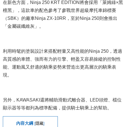
在新色方面，Ninja 250 KRT EDITION將會採用「萊姆綠×黑
檀黑」，這款車的配色參考了參戰世界超級摩托車錦標賽
（SBK）的廠車Ninja ZX-10RR，至於Ninja 250則會推出
「金屬碳纖維灰」。
利用時髦的塗裝設計來搭配輕量又高性能的Ninja 250，透過
高質感的車體、強而有力的引擎、輕盈又容易操縱的控制性
能、運動風又舒適的騎乘姿勢來營造出更高層次的騎乘表
現。
另外，KAWASAKI還將輔助滑動式離合器、LED頭燈、檔位
顯示器等等都列為標準配備，提供騎士騎乘上的幫助。
內容大綱
[
隱藏
]