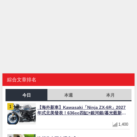
綜合文章排名
今日
本週
本月
【海外新車】Kawasaki「Ninja ZX-6R」2027
年式北美發表！636cc四缸×銀河銀/暮光藍新色
×KTRC/KIBS電控，11,599美元起
1,400