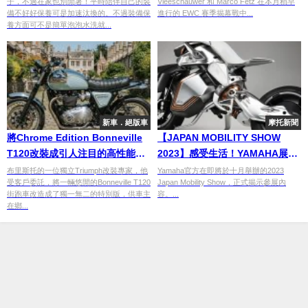
子，不過在家也別閒著！平時陪伴自己的裝
Vleeschauwer 和 Marco Fetz 在本月稍早
備不好好保養可是加速汰換的。不過裝備保
進行的 EWC 賽季揭幕戰中...
養方面可不是簡單泡泡水洗就...
新車．絕版車
摩托新聞
將Chrome Edition Bonneville
【JAPAN MOBILITY SHOW
T120改裝成引人注目的高性能復
2023】感受生活！YAMAHA展現
古車
未來移動性和音樂饗宴
布里斯托的一位獨立Triumph改裝專家，他
Yamaha官方在即將於十月舉辦的2023
受客戶委託，將一輛悠閒的Bonneville T120
Japan Mobility Show，正式揭示參展內
街跑車改造成了獨一無二的特別版，供車主
容。...
在鄉...