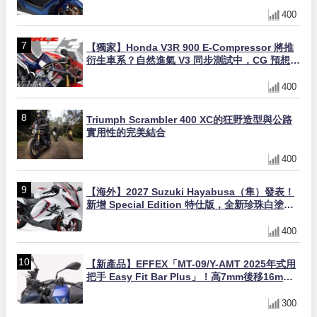
400
【獨家】Honda V3R 900 E-Compressor 將推
衍生車系？自然進氣 V3 同步測試中，CG 預想曝
光！
400
Triumph Scrambler 400 XC的狂野造型與公路
實用性的完美結合
400
【海外】2027 Suzuki Hayabusa（隼）發表！
新增 Special Edition 特仕版，全新珍珠白塗裝
與專屬配備登場
400
【新產品】EFFEX「MT-09/Y-AMT 2025年式用
把手 Easy Fit Bar Plus」！高7mm後移16mm
直上×三色×免換線組
300