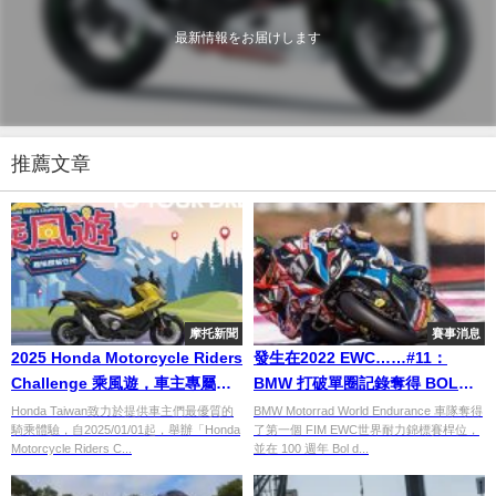
最新情報をお届けします
推薦文章
摩托新聞
賽事消息
2025 Honda Motorcycle Riders
發生在2022 EWC……#11：
Challenge 乘風遊，車主專屬活
BMW 打破單圈記錄奪得 BOL
動即刻開跑
D’OR 桿位
Honda Taiwan致力於提供車主們最優質的
BMW Motorrad World Endurance 車隊奪得
騎乘體驗，自2025/01/01起，舉辦「Honda
了第一個 FIM EWC世界耐力錦標賽桿位，
Motorcycle Riders C...
並在 100 週年 Bol d...