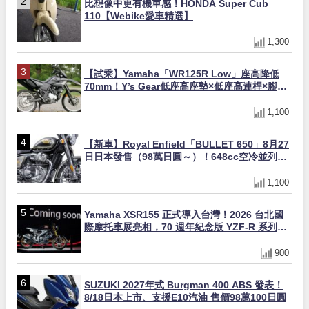
比想像中更有機車感！HONDA Super Cub
110【Webike愛車精選】
1,300
【試乘】Yamaha「WR125R Low」座高降低
70mm！Y’s Gear低座高座墊×低座高連桿×腳踏
著地感大幅改善，越野初學者推薦
1,100
【新車】Royal Enfield「BULLET 650」8月27
日日本發售（98萬日圓～）！648cc空冷並列雙
缸×虎眼指示燈×砲筒黑/戰艦藍兩色
1,100
Yamaha XSR155 正式導入台灣！2026 台北國
際摩托車展亮相，70 週年紀念版 YZF-R 系列限
量追加販售
900
SUZUKI 2027年式 Burgman 400 ABS 發表！
8/18日本上市、支援E10汽油 售價98萬100日圓