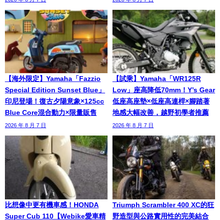
【海外限定】Yamaha「Fazzio
【試乘】Yamaha「WR125R
Special Edition Sunset Blue」
Low」座高降低70mm！Y’s Gear
印尼登場！復古夕陽意象×125cc
低座高座墊×低座高連桿×腳踏著
Blue Core混合動力×限量販售
地感大幅改善，越野初學者推薦
2026 年 8 月 7 日
2026 年 8 月 7 日
比想像中更有機車感！HONDA
Triumph Scrambler 400 XC的狂
Super Cub 110【Webike愛車精
野造型與公路實用性的完美結合