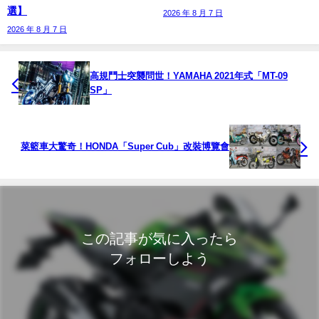
選】
2026 年 8 月 7 日
2026 年 8 月 7 日
高規鬥士突襲問世！YAMAHA 2021年式「MT-09
SP」
菜籃車大驚奇！HONDA「Super Cub」改裝博覽會
この記事が気に入ったら
フォローしよう