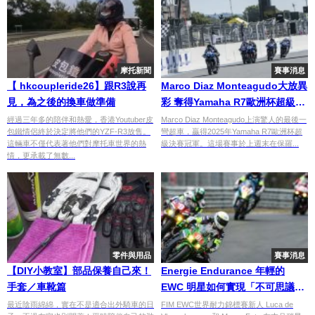
摩托新聞
賽事消息
【 hkcoupleride26】跟R3說再
Marco Diaz Monteagudo大放異
見，為之後的換車做準備
彩 奪得Yamaha R7歐洲杯超級決
賽冠軍
經過三年多的陪伴和熱愛，香港Youtuber皮
Marco Diaz Monteagudo上演驚人的最後一
包鐵情侶終於決定將他們的YZF-R3放售。
彎超車，贏得2025年Yamaha R7歐洲杯超
這輛車不僅代表著他們對摩托車世界的熱
級決賽冠軍。這場賽事於上週末在保羅...
情，更承載了無數...
零件與用品
賽事消息
【DIY小教室】部品保養自己來！
Energie Endurance 年輕的
手套／車靴篇
EWC 明星如何實現「不可思議」
的成就
最近陰雨綿綿，實在不是適合出外騎車的日
FIM EWC世界耐力錦標賽新人 Luca de