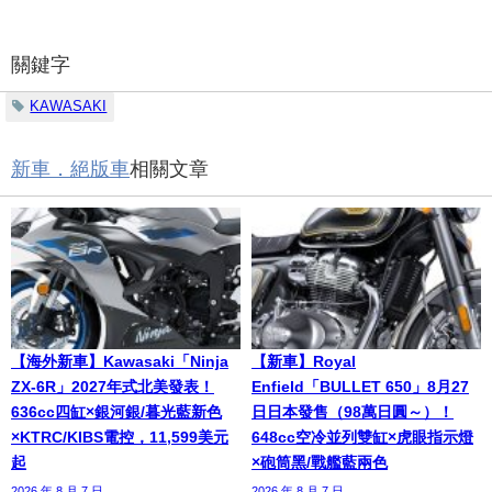
關鍵字
KAWASAKI
新車．絕版車
相關文章
【海外新車】Kawasaki「Ninja
【新車】Royal
ZX-6R」2027年式北美發表！
Enfield「BULLET 650」8月27
636cc四缸×銀河銀/暮光藍新色
日日本發售（98萬日圓～）！
×KTRC/KIBS電控，11,599美元
648cc空冷並列雙缸×虎眼指示燈
起
×砲筒黑/戰艦藍兩色
2026 年 8 月 7 日
2026 年 8 月 7 日