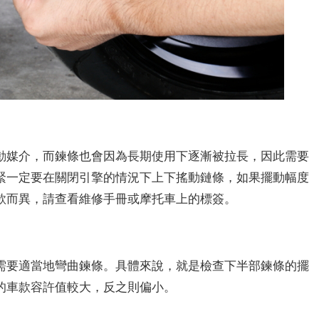
動媒介，而鍊條也會因為長期使用下逐漸被拉長，因此需要
緊一定要在關閉引擎的情況下上下搖動鏈條，如果擺動幅度
款而異，請查看維修手冊或摩托車上的標簽。
需要適當地彎曲鍊條。具體來說，就是檢查下半部鍊條的擺
的車款容許值較大，反之則偏小。