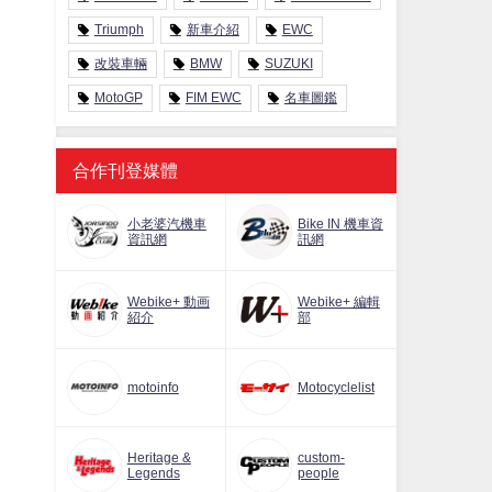
Triumph
新車介紹
EWC
改裝車輛
BMW
SUZUKI
MotoGP
FIM EWC
名車圖鑑
合作刊登媒體
小老婆汽機車
Bike IN 機車資
資訊網
訊網
Webike+ 動画
Webike+ 編輯
紹介
部
motoinfo
Motocyclelist
Heritage &
custom-
Legends
people