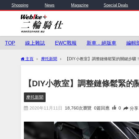
Shopping
News
Magazine
Special Deals
TOP
線上雜誌
EWC戰報
新車．絕版車
編輯
主頁
摩托新聞
【DIY小教室】調整鏈條鬆緊的關鍵步驟
【DIY小教室】調整鏈條鬆緊的
摩托新聞
2020年11月11日
18,760
次瀏覽
0篇回應
0
分享