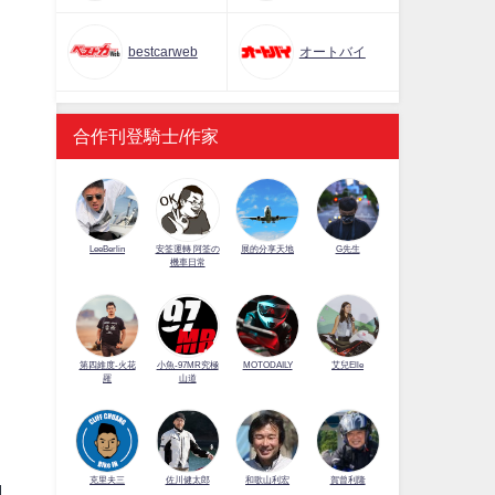
bestcarweb
オートバイ
合作刊登騎士/作家
LeeBerlin
安筌運轉 阿筌の
展的分享天地
G先生
機車日常
第四維度-火花
小魚-97MR究極
MOTODAILY
艾兒Elle
羅
山道
佐川健太郎
克里夫三
和歌山利宏
賀曾利隆