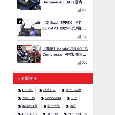
Burgman 400 ABS 發表！
8/18日本上市、支援E10汽油
400
售價98萬100日圓
【新產品】EFFEX「MT-
09/Y-AMT 2025年式用把手
Easy Fit Bar Plus」！高
400
7mm後移16mm直上×三色×
免換線組
【獨家】Honda V3R 900 E-
Compressor 將推衍生車
系？自然進氣 V3 同步測試
300
中，CG 預想曝光！
人氣關鍵字
DUCATI
試乘報告
車主有話說
YAMAHA
KAWASAKI
KTM
編輯部推薦
騎士用品
越野
DAYTONA
HONDA
YOSHIMURA