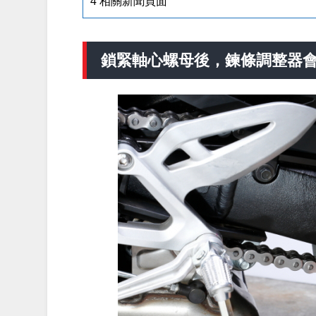
4
相關新聞頁面
鎖緊軸心螺母後，鍊條調整器