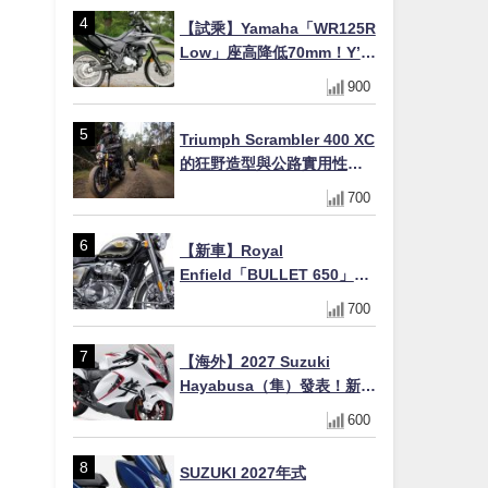
×KTRC/KIBS電控，11,599
【試乘】Yamaha「WR125R
美元起
Low」座高降低70mm！Y’s
Gear低座高座墊×低座高連桿
900
×腳踏著地感大幅改善，越野
初學者推薦
Triumph Scrambler 400 XC
的狂野造型與公路實用性的
完美結合
700
【新車】Royal
Enfield「BULLET 650」8
月27日日本發售（98萬日圓
700
～）！648cc空冷並列雙缸×
虎眼指示燈×砲筒黑/戰艦藍兩
【海外】2027 Suzuki
色
Hayabusa（隼）發表！新增
Special Edition 特仕版，全
600
新珍珠白塗裝與專屬配備登
場
SUZUKI 2027年式