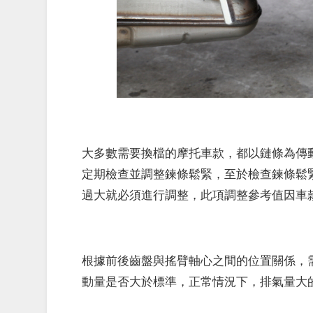
大多數需要換檔的摩托車款，都以鏈條為傳
定期檢查並調整鍊條鬆緊，至於檢查鍊條鬆
過大就必須進行調整，此項調整參考值因車
根據前後齒盤與搖臂軸心之間的位置關係，
動量是否大於標準，正常情況下，排氣量大