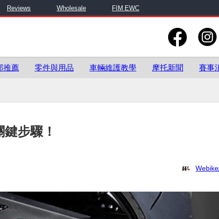
Reviews
Wholesale
FIM EWC
部推薦
零件與用品
車輛維護教學
摩托新聞
賽事
！
關鍵步驟！
Webi