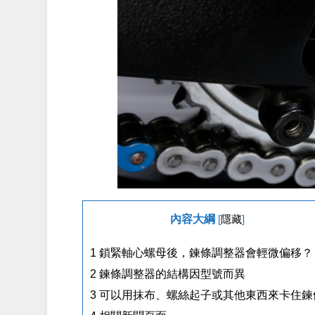
內容大綱
[
隱藏
]
1
鎖緊軸心螺母後，鍊條調整器會輕微偏移？
2
鍊條調整器的結構因型號而異
3
可以用抹布、螺絲起子或其他東西來卡住鍊