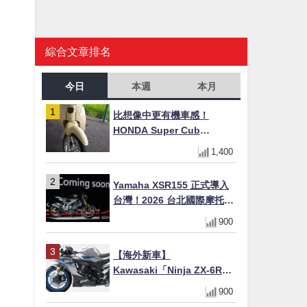
綜合文章排名
今日
本週
本月
比想像中更有機車感！
HONDA Super Cub
110【Webike愛車精選】
1,400
Yamaha XSR155 正式導入
台灣！2026 台北國際摩托車
展亮相，70 週年紀念版
900
YZF-R 系列限量追加販售
【海外新車】
Kawasaki「Ninja ZX-6R」
2027年式北美發表！636cc
900
四缸×銀河銀/暮光藍新色