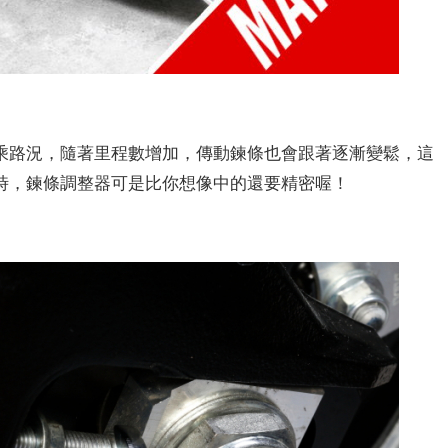
乘路況，隨著里程數增加，傳動鍊條也會跟著逐漸變鬆，這
時，鍊條調整器可是比你想像中的還要精密喔！