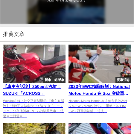
推薦文章
新車．絕版車
賽事消息
【車主有話說】250cc四汽缸！
2023年EWC精彩時刻：National
SUZUKI「ACROSS」
Motos Honda 在 Spa 突破重重
難關
Webike在線上社交平臺舉辦的 【車主有話
National Motos Honda 在去年六月的24H
說】 活動正火熱進行中！這次由「イーノ
SPA EWC Motos中領先，重燃了其 FIM
ック」分享他與ACROSS的騎乘故事！ 透
EWC 冠軍的希望。 這支...
過車主對愛車-...