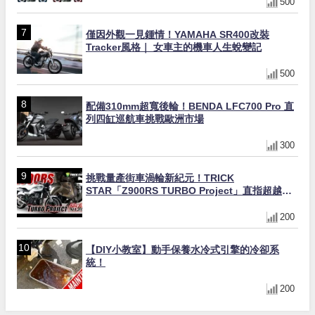
500
僅因外觀一見鍾情！YAMAHA SR400改裝
Tracker風格｜ 女車主的機車人生蛻變記
500
配備310mm超寬後輪！BENDA LFC700 Pro 直
列四缸巡航車挑戰歐洲市場
300
挑戰量產街車渦輪新紀元！TRICK
STAR「Z900RS TURBO Project」直指超越
Ducati Superleggera性能
200
【DIY小教室】動手保養水冷式引擎的冷卻系
統！
200