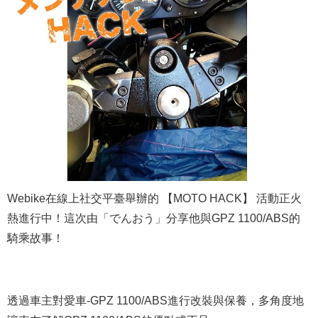
Webike在線上社交平臺舉辦的 【MOTO HACK】 活動正火
熱進行中！這次由「でんおう」分享他與GPZ 1100/ABS的
騎乘故事！
透過車主對愛車-GPZ 1100/ABS進行改裝與保養，多角度地