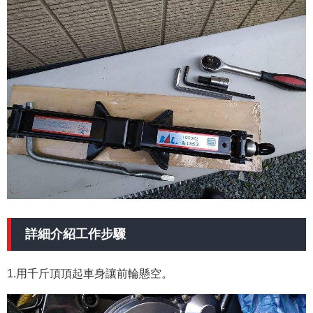
詳細介紹工作步驟
1.用千斤頂頂起車身讓前輪懸空。