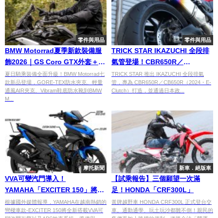
零件與用品
零件與用品
BMW Motorrad夏季新款裝備服
TRICK STAR IKAZUCHI 全段排
飾2026｜GS Coro GTX外套＋
氣管登場！CBR650R／
Glandon AIR＋Soulor GTX靴七
CB650R（2024・E-Clutch）專
夏日騎乘裝備全面升級！BMW Motorrad七
TRICK STAR 推出 IKAZUCHI 全段排氣
款新品登場，GORE-TEX防水夾克、輕量
管，專為 CBR650R／CB650R（2024・E-
款登場
用、日本政府認證、減重50%以
通風AIR夾克、Vibram鞋底防水靴到BMW
Clutch）打造，並通過日本政...
上
M...
摩托新聞
新車．絕版車
VVA可變汽門導入！
【試乘報告】三個願望一次滿
YAMAHA「EXCITER 150」將改
足！HONDA「CRF300L」
款登場？
根據國外媒體報導，YAMAHA在越南熱銷的
黃牌越野車 HONDA CRF300L 正式登台交
彎樑車款-EXCITER 150將全新搭載VVA可
車。通勤通學、玩土玩沙都難不倒！親民的