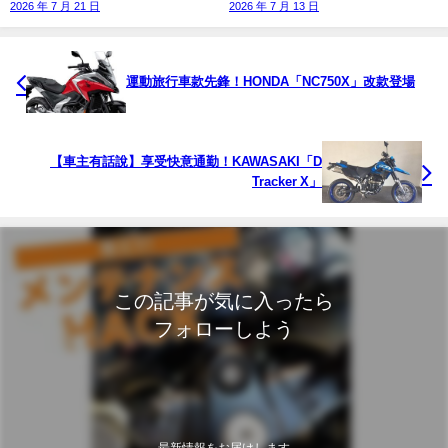
2026 年 7 月 21 日
2026 年 7 月 13 日
運動旅行車款先鋒！HONDA「NC750X」改款登場
【車主有話說】享受快意通勤！KAWASAKI「D
Tracker X」
この記事が気に入ったら
フォローしよう
最新情報をお届けします