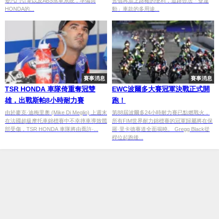
變汽門引擎以及ABS煞車系統，準備與
售價再加上路權的便利，道路合法「雙運
HONDA的...
動」車款的多用途...
賽事消息
賽事消息
TSR HONDA 車隊倚重奪冠雙
EWC波爾多大賽冠軍決戰正式開
雄，出戰斯帕8小時耐力賽
跑！
由於麥克·迪梅里奧 (Mike Di Meglio) 上週末
第88屆波爾多24小時耐力賽已點燃戰火，
在法國超級摩托車錦標賽中不幸摔車導致髖
所有FIM世界耐力錦標賽的冠軍歸屬將在保
部受傷，TSR HONDA 車隊將由喬許·...
羅·里卡德賽道全面揭曉。 Gregg Black從
桿位起跑後...