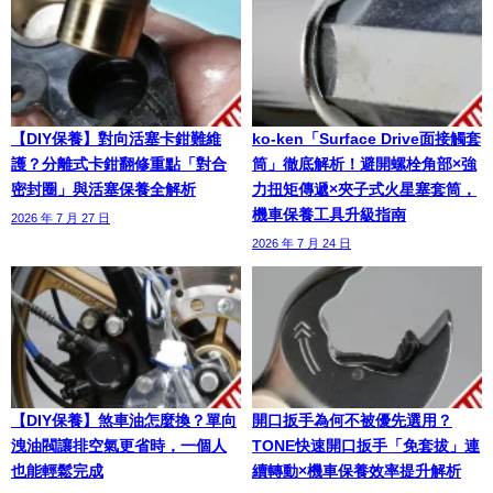
【DIY保養】對向活塞卡鉗難維
ko-ken「Surface Drive面接觸套
護？分離式卡鉗翻修重點「對合
筒」徹底解析！避開螺栓角部×強
密封圈」與活塞保養全解析
力扭矩傳遞×夾子式火星塞套筒，
機車保養工具升級指南
2026 年 7 月 27 日
2026 年 7 月 24 日
【DIY保養】煞車油怎麼換？單向
開口扳手為何不被優先選用？
洩油閥讓排空氣更省時，一個人
TONE快速開口扳手「免套拔」連
也能輕鬆完成
續轉動×機車保養效率提升解析