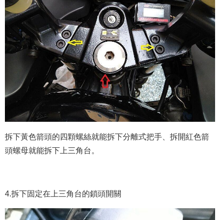
拆下黃色箭頭的四顆螺絲就能拆下分離式把手、拆開紅色箭
頭螺母就能拆下上三角台。
4.拆下固定在上三角台的鎖頭開關