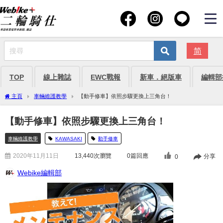
简
TOP
線上雜誌
EWC戰報
新車．絕版車
編輯部
主頁
車輛維護教學
【動手修車】依照步驟更換上三角台！
【動手修車】依照步驟更換上三角台！
車輛維護教學
KAWASAKI
動手修車
2020年11月11日
13,440
次瀏覽
0篇回應
分享
0
Webike編輯部