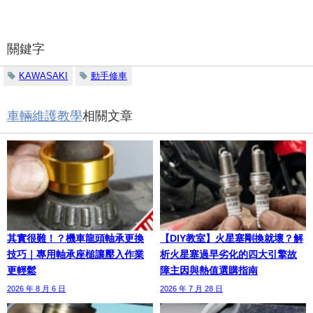
關鍵字
KAWASAKI
動手修車
車輛維護教學
相關文章
其實很難！？機車龍頭軸承更換
【DIY教室】火星塞剛換就壞？解
技巧｜專用軸承座槌讓壓入作業
析火星塞過早劣化的四大引擎故
更輕鬆
障主因與熱值選購指南
2026 年 8 月 6 日
2026 年 7 月 28 日