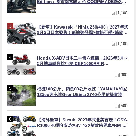
Edition」都市探索限定色 GOOPiMADE聯名包
同步登場
1,100
【新車】Kawasaki「Ninja 250/400」2027年式
9月5日日本發售！新塗裝登場×價格不變×輔助滑
動式離合器×LED頭燈標配
1,100
Honda X-ADV日本二手價六連霸｜2026年3月～
5月機車轉售排行榜 CBR1000RR-R
FIREBLADE SP首度躋身前十
900
榴槤100公斤、鮪魚60公斤照扛！YAMAHA印尼
125cc速克達Gear Ultima 2740公里耐操實測
500
【海外新車】Suzuki 2027年式北美首發！GSX-
R1000 40週年紀念×SV-7GX新款跨界車×RM-
Z450 Ken Roczen冠軍套件