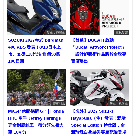
新車．絕版車
摩托新聞
SUZUKI 2027年式 Burgman
【首選】DUCATI 啟動
400 ABS 發表！8/18日本上
「Ducati Artwork Project」
市、支援E10汽油 售價98萬
｜設計師藝術作品將於全球專
100日圓
賣店展出
賽事消息
新車．絕版車
MXGP 佛蘭德斯 GP｜Honda
【海外】2027 Suzuki
HRC 車手 Jeffrey Herlings
Hayabusa（隼）發表！新增
完全制霸封王！積分領先擴大
Special Edition 特仕版，全
至 104 分
新珍珠白塗裝與專屬配備登場