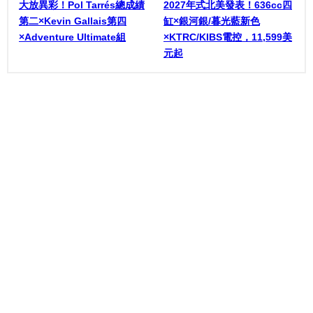
大放異彩！Pol Tarrés總成績
2027年式北美發表！636cc四
第二×Kevin Gallais第四
缸×銀河銀/暮光藍新色
×Adventure Ultimate組
×KTRC/KIBS電控，11,599美
元起