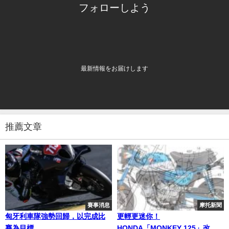
フォローしよう
最新情報をお届けします
推薦文章
賽事消息
摩托新聞
匈牙利車隊強勢回歸，以完成比
更輕更迷你！
賽為目標
HONDA「MONKEY 125」改款