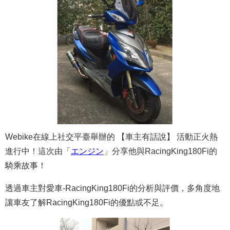
Webike在線上社交平臺舉辦的 【車主有話說】 活動正火熱
進行中！這次由「
エンジン
」分享他與RacingKing180Fi的
騎乘故事！
透過車主對愛車-RacingKing180Fi的分析與評價，多角度地
讓車友了解RacingKing180Fi的優點或不足。