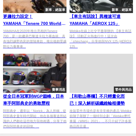
新車．絕版車
新車．絕版車
更趨拉力設定！
【車主有話說】異種速可達
YAMAHA「Tenere 700 World
YAMAHA「AEROX 125」
Raid」
YAMAHA在2020年推出亮相的Tenere
Webike在線上社交平臺舉辦的 【車主有話
700，是一款繼承巴黎達卡拉力賽血統、具
說】 活動正火熱進行中！這次由
有強烈越野色彩的冒險車款，推出後頗受越
「shinchang」分享他與NVX 125 (AEROX
野拉力賽事車...
125...
賽事消息
零件與用品
從全日本冠軍到WGP巔峰，日本
【和歌山專欄】不只輕量化而
車手阿部典史的勇敢歷程
已！深入解析碳纖維輪框優勢
阿部典史，通常以「Norick」為人所稱，從
改裝零件市場也是有非常棒的產品 Webike
阿部典史童年時代開始，他在各個賽道所結
前陣子舉辦了一個特別企劃「Webike摩托
識的人們都在這些地方與他相遇，分享了他
車展（WMS）2021」，不只介紹了許多新
們與阿部典史的回憶。...
商品而且還...