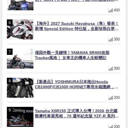
直上×三色×免換線組
400
【海外】2027 Suzuki Hayabusa（隼）發表！
新增 Special Edition 特仕版，全新珍珠白塗裝
與專屬配備登場
300
僅因外觀一見鍾情！YAMAHA SR400改裝
Tracker風格｜ 女車主的機車人生蛻變記
300
【新產品】YOSHIMURA日本推出Honda
CB1000F/CB1000 HORNET專用水箱護網，六
角網紋設計質感升級
200
Yamaha XSR155 正式導入台灣！2026 台北國
際摩托車展亮相，70 週年紀念版 YZF-R 系列限
量追加販售
200