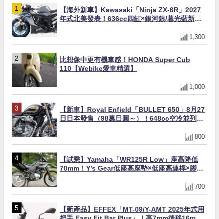
【海外新車】Kawasaki「Ninja ZX-6R」2027
年式北美發表！636cc四缸×銀河銀/暮光藍新色
×KTRC/KIBS電控，11,599美元起
1,300
比想像中更有機車感！HONDA Super Cub
110【Webike愛車精選】
1,000
【新車】Royal Enfield「BULLET 650」8月27
日日本發售（98萬日圓～）！648cc空冷並列雙
缸×虎眼指示燈×砲筒黑/戰艦藍兩色
800
【試乘】Yamaha「WR125R Low」座高降低
70mm！Y’s Gear低座高座墊×低座高連桿×腳踏
著地感大幅改善，越野初學者推薦
700
【新產品】EFFEX「MT-09/Y-AMT 2025年式用
把手 Easy Fit Bar Plus」！高7mm後移16mm