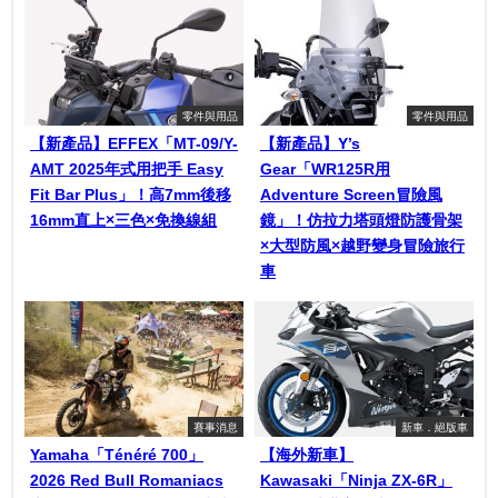
零件與用品
零件與用品
【新產品】EFFEX「MT-09/Y-
【新產品】Y’s
AMT 2025年式用把手 Easy
Gear「WR125R用
Fit Bar Plus」！高7mm後移
Adventure Screen冒險風
16mm直上×三色×免換線組
鏡」！仿拉力塔頭燈防護骨架
×大型防風×越野變身冒險旅行
車
賽事消息
新車．絕版車
Yamaha「Ténéré 700」
【海外新車】
2026 Red Bull Romaniacs
Kawasaki「Ninja ZX-6R」