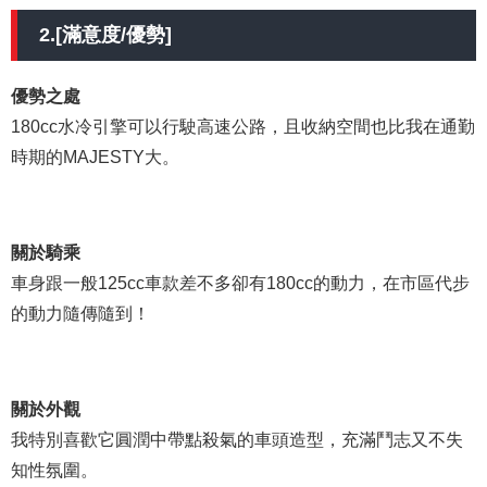
2.[滿意度/優勢]
優勢之處
180cc水冷引擎可以行駛高速公路，且收納空間也比我在通勤
時期的MAJESTY大。
關於騎乘
車身跟一般125cc車款差不多卻有180cc的動力，在市區代步
的動力隨傳隨到！
關於外觀
我特別喜歡它圓潤中帶點殺氣的車頭造型，充滿鬥志又不失
知性氛圍。