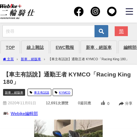
简
TOP
線上雜誌
EWC戰報
新車．絕版車
編輯部
主頁
新車．絕版車
【車主有話說】通勤王者 KYMCO「Racing King 180」
【車主有話說】通勤王者 KYMCO「Racing King
180」
新車．絕版車
車主有話說
KYMCO
2020年11月01日
12,691
次瀏覽
0篇回應
分享
0
Webike編輯部