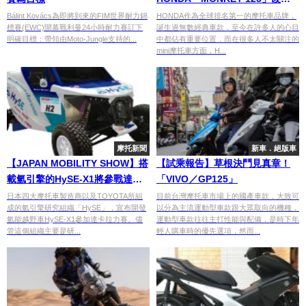
消息曝光？
Bálint Kovács為即將到來的FIM世界耐力錦
HONDA作為全球排名第一的摩托車品牌，
標賽(EWC)開幕戰利曼24小時耐力賽訂下
誕生過無數經典車款，至今在許多人的心目
明確目標：帶領由Moto-Jungle支持的...
中都佔有重要位置，而在很多人不太關注的
mini摩托車方面，H...
摩托新聞
新車．絕版車
【JAPAN MOBILITY SHOW】搭
【試乘報告】草根決鬥見真章！
載氫引擎的HySE-X1將參戰達卡
「VIVO／GP125」
拉力賽
日本四大摩托車製造商以及TOYOTA所組
目前台灣摩托車市場上的國產車款，大致可
成的氫引擎研究組織「HySE」，宣布開發
以分為主流運動型車款跟大眾取向的機種，
氫能越野車HySE-X1參加達卡拉力賽。儘
運動型車款往往主打性能與配備，是時下年
管這個組織主要是研...
輕人購車時的優先選項，然而...