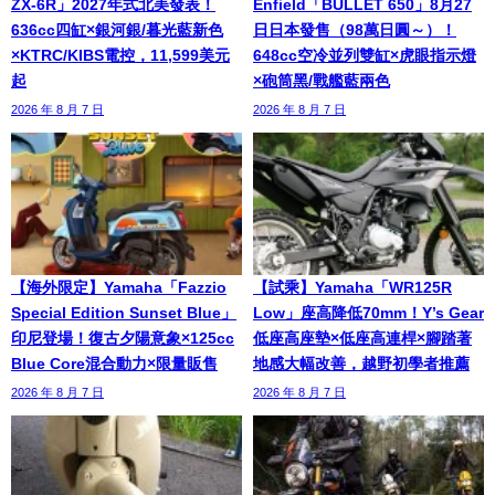
ZX-6R」2027年式北美發表！
Enfield「BULLET 650」8月27
636cc四缸×銀河銀/暮光藍新色
日日本發售（98萬日圓～）！
×KTRC/KIBS電控，11,599美元
648cc空冷並列雙缸×虎眼指示燈
起
×砲筒黑/戰艦藍兩色
2026 年 8 月 7 日
2026 年 8 月 7 日
【海外限定】Yamaha「Fazzio
【試乘】Yamaha「WR125R
Special Edition Sunset Blue」
Low」座高降低70mm！Y’s Gear
印尼登場！復古夕陽意象×125cc
低座高座墊×低座高連桿×腳踏著
Blue Core混合動力×限量販售
地感大幅改善，越野初學者推薦
2026 年 8 月 7 日
2026 年 8 月 7 日