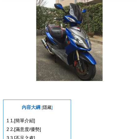
內容大綱
[
隱藏
]
1
1.[簡單介紹]
2
2.[滿意度/優勢]
3
3.[不足之處]