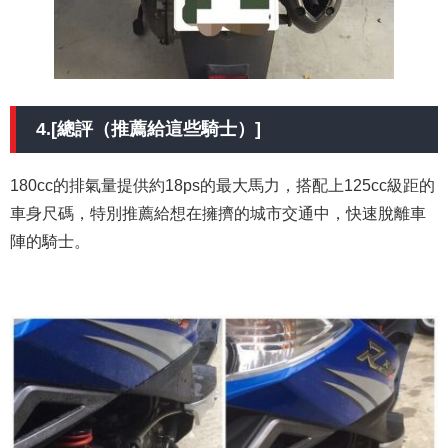
4.[總評（推薦給這些騎士）]
180cc的排氣量提供約18ps的最大馬力，搭配上125cc級距的
車身尺碼，特別推薦給想在擁擠的城市交通中，快速脫離車
陣的騎士。