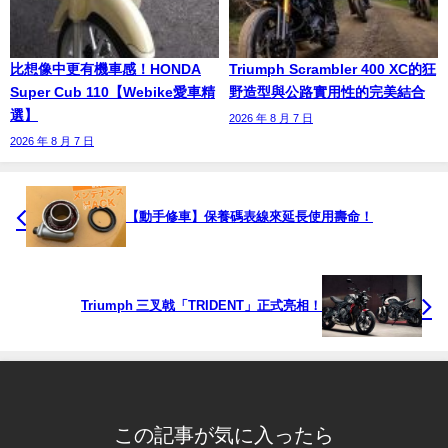
比想像中更有機車感！HONDA
Triumph Scrambler 400 XC的狂
Super Cub 110【Webike愛車精
野造型與公路實用性的完美結合
選】
2026 年 8 月 7 日
2026 年 8 月 7 日
【動手修車】保養碼表線來延長使用壽命！
Triumph 三叉戟「TRIDENT」正式亮相！
この記事が気に入ったら