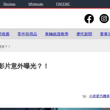
Reviews
Wholesale
FIM EWC
部推薦
零件與用品
車輛維護教學
摩托新聞
賽事
曝光？！
告影片意外曝光？！
小老婆汽機車