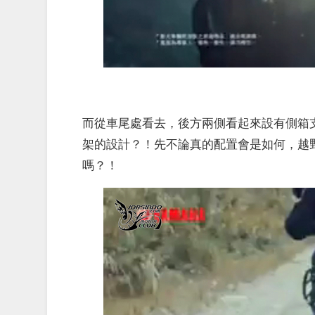
而從車尾處看去，後方兩側看起來設有側箱
架的設計？！先不論真的配置會是如何，越野
嗎？！