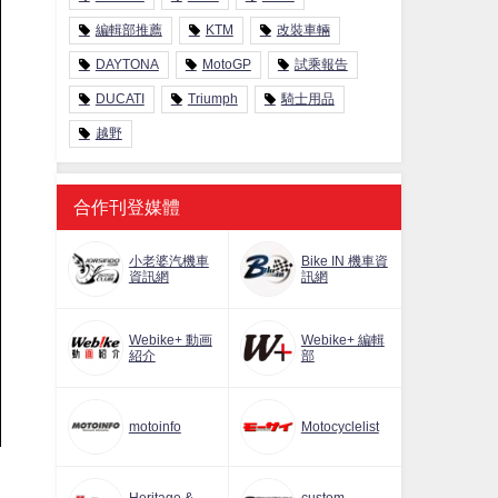
編輯部推薦
KTM
改裝車輛
DAYTONA
MotoGP
試乘報告
DUCATI
Triumph
騎士用品
越野
合作刊登媒體
小老婆汽機車
Bike IN 機車資
資訊網
訊網
Webike+ 動画
Webike+ 編輯
紹介
部
motoinfo
Motocyclelist