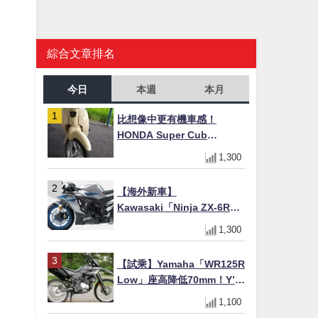
綜合文章排名
今日
本週
本月
比想像中更有機車感！
HONDA Super Cub
110【Webike愛車精選】
1,300
【海外新車】
Kawasaki「Ninja ZX-6R」
2027年式北美發表！636cc
1,300
四缸×銀河銀/暮光藍新色
×KTRC/KIBS電控，11,599
【試乘】Yamaha「WR125R
美元起
Low」座高降低70mm！Y’s
Gear低座高座墊×低座高連桿
1,100
×腳踏著地感大幅改善，越野