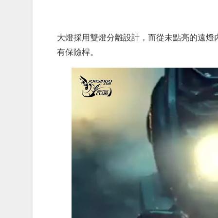
大燈採用雙燈分離設計，而從未點亮的遠燈
有保險桿。