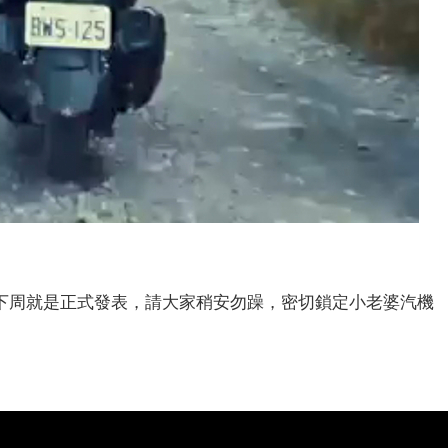
下周就是正式發表，請大家稍安勿躁，密切鎖定小老婆汽機