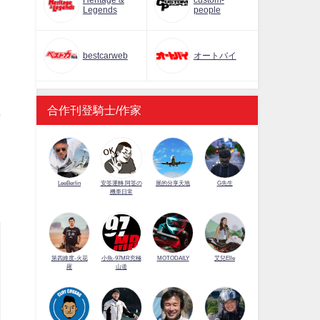
Heritage &
custom-
Legends
people
bestcarweb
オートバイ
」
合作刊登騎士/作家
輯
LeeBerlin
安筌運轉 阿筌の
展的分享天地
G先生
機車日常
第四維度-火花
小魚-97MR究極
MOTODAILY
艾兒Elle
羅
山道