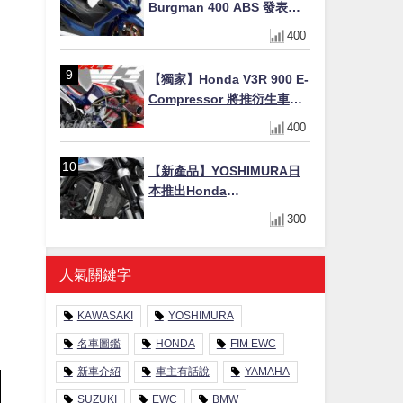
Burgman 400 ABS 發表！
8/18日本上市、支援E10汽油
400
售價98萬100日圓
【獨家】Honda V3R 900 E-
Compressor 將推衍生車
系？自然進氣 V3 同步測試
400
中，CG 預想曝光！
【新產品】YOSHIMURA日
本推出Honda
CB1000F/CB1000 HORNET
300
專用水箱護網，六角網紋設
計質感升級
人氣關鍵字
KAWASAKI
YOSHIMURA
名車圖鑑
HONDA
FIM EWC
新車介紹
車主有話說
YAMAHA
SUZUKI
EWC
BMW