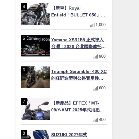
初學者推薦
【新車】Royal
Enfield「BULLET 650」8
月27日日本發售（98萬日圓
1,000
～）！648cc空冷並列雙缸×
虎眼指示燈×砲筒黑/戰艦藍兩
Yamaha XSR155 正式導入
色
台灣！2026 台北國際摩托車
展亮相，70 週年紀念版
900
YZF-R 系列限量追加販售
Triumph Scrambler 400 XC
的狂野造型與公路實用性的
完美結合
600
【新產品】EFFEX「MT-
09/Y-AMT 2025年式用把手
Easy Fit Bar Plus」！高
400
7mm後移16mm直上×三色×
免換線組
SUZUKI 2027年式