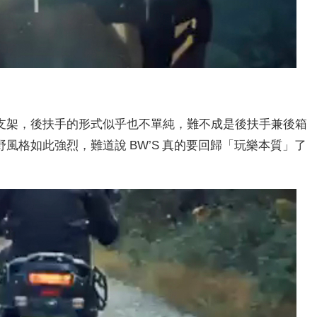
支架，後扶手的形式似乎也不單純，難不成是後扶手兼後箱
風格如此強烈，難道說 BW’S 真的要回歸「玩樂本質」了