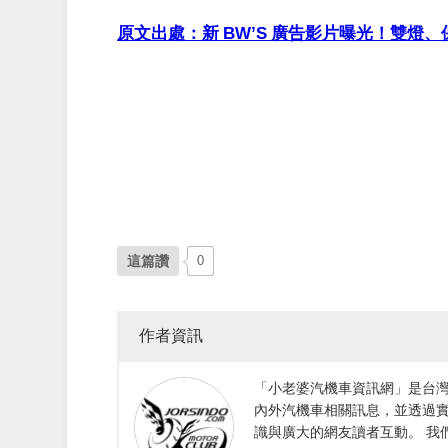
原文出處：新 BW’S 廣告影片曝光！雙燈
這篇讚
0
作者資訊
「小老婆汽機車資訊網」是台
內外汽機車相關訊息，並透過
識與廣大的網友讀者互動。 我