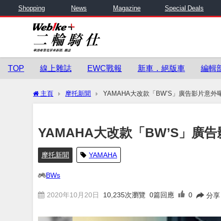
Shopping
News
Magazine
Special Deals
TOP
線上雜誌
EWC戰報
新車．絕版車
編輯
主頁
摩托新聞
YAMAHA大改款「BW’S」廣告影片意外
YAMAHA大改款「BW’S」廣
摩托新聞
YAMAHA
BWs
2020年10月20日
10,235
次瀏覽
0篇回應
0
分享