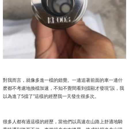
對我而言，就像多進一檔的錯覺。一邊追著前面的車一邊什
麽都不考慮地換檔加速，不知不覺間看到擋顯才發現“誒，我
以為進了5擋了”這樣的經歷我一天發生很多次。
很多人都有過這樣的經歷，當他們以高速在山路上舒適地騎