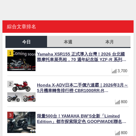
綜合文章排名
今日
本週
本月
Yamaha XSR155 正式導入台灣！2026 台北國
際摩托車展亮相，70 週年紀念版 YZF-R 系列限
量追加販售
3,700
Honda X-ADV日本二手價六連霸｜2026年3月～
5月機車轉售排行榜 CBR1000RR-R
FIREBLADE SP首度躋身前十
800
限量500台！YAMAHA BW’S全新「Limited
Edition」都市探索限定色 GOOPiMADE聯名包
同步登場
800