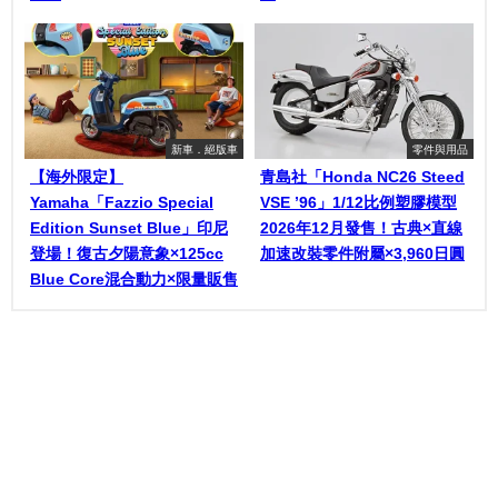
新車．絕版車
零件與用品
【海外限定】
青島社「Honda NC26 Steed
Yamaha「Fazzio Special
VSE ’96」1/12比例塑膠模型
Edition Sunset Blue」印尼
2026年12月發售！古典×直線
登場！復古夕陽意象×125cc
加速改裝零件附屬×3,960日圓
Blue Core混合動力×限量販售