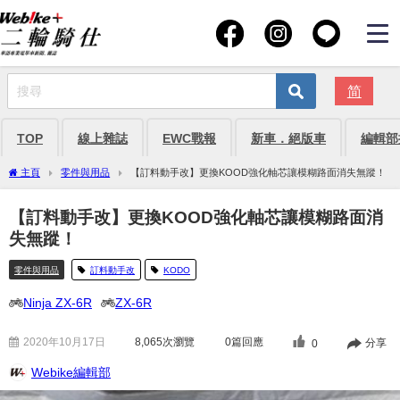
简
TOP
線上雜誌
EWC戰報
新車．絕版車
編輯部
主頁
零件與用品
【訂料動手改】更換KOOD強化軸芯讓模糊路面消失無蹤！
【訂料動手改】更換KOOD強化軸芯讓模糊路面消
失無蹤！
零件與用品
訂料動手改
KODO
Ninja ZX-6R
ZX-6R
2020年10月17日
8,065
次瀏覽
0篇回應
分享
0
Webike編輯部