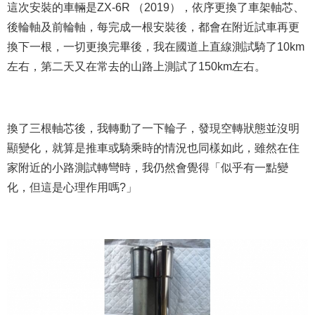
這次安裝的車輛是ZX-6R （2019），依序更換了車架軸芯、
後輪軸及前輪軸，每完成一根安裝後，都會在附近試車再更
換下一根，一切更換完畢後，我在國道上直線測試騎了10km
左右，第二天又在常去的山路上測試了150km左右。
換了三根軸芯後，我轉動了一下輪子，發現空轉狀態並沒明
顯變化，就算是推車或騎乘時的情況也同樣如此，雖然在住
家附近的小路測試轉彎時，我仍然會覺得「似乎有一點變
化，但這是心理作用嗎?」