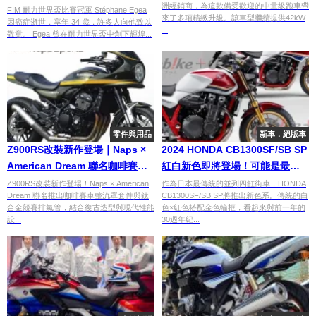
洲經銷商，為這款備受歡迎的中量級跑車帶
FIM 耐力世界盃比賽冠軍 Stéphane Egea
來了多項精緻升級。該車型繼續提供42kW
因癌症逝世，享年 34 歲，許多人向他致以
...
敬意。 Egea 曾在耐力世界盃中創下輝煌...
零件與用品
新車．絕版車
Z900RS改裝新作登場｜Naps ×
2024 HONDA CB1300SF/SB SP
American Dream 聯名咖啡賽車
紅白新色即將登場！可能是最終
整流罩套件＋鈦合金競賽排氣管
車型？！
Z900RS改裝新作登場！Naps × American
作為日本最傳統的並列四缸街車，HONDA
Dream 聯名推出咖啡賽車整流罩套件與鈦
CB1300SF/SB SP將推出新色系。傳統的白
發表
合金競賽排氣管，結合復古造型與現代性能
色×紅色搭配金色輪框，看起來與前一年的
設...
30週年紀...