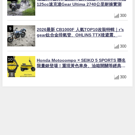
125cc速克達Gear Ultima 2740公里耐操實測
300
2026最新 CB1000F 人氣TOP10改裝特輯｜r’s
gear鈦合金排氣管、OHLINS TTX後避震、
HONDA頭燈整流罩
300
Honda Motocompo × SEIKO 5 SPORTS 聯名
限量錶登場！重現黃色車身、油箱開關等經典設
計
300