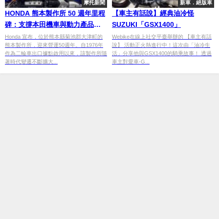
摩托新聞
新車．絕版車
HONDA 熊本製作所 50 週年里程
【車主有話說】經典油冷怪
碑：支撐本田機車與動力產品的
SUZUKI「GSX1400」
關鍵生產基地
Honda 宣布，位於熊本縣菊池郡大津町的
Webike在線上社交平臺舉辦的 【車主有話
熊本製作所，迎來營運50週年。自1976年
說】 活動正火熱進行中！這次由「油冷生
作為二輪車出口據點啟用以來，該製作所隨
活」分享他與GSX1400的騎乘故事！ 透過
著時代變遷不斷擴大...
車主對愛車-G...