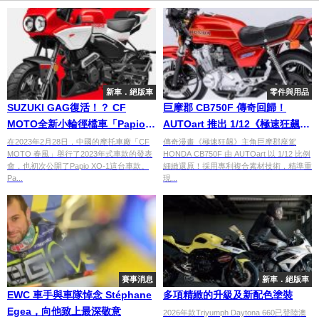
新車．絕版車
零件與用品
SUZUKI GAG復活！？ CF
巨摩郡 CB750F 傳奇回歸！
MOTO全新小輪徑檔車「Papio
AUTOart 推出 1/12《極速狂飆》
XO-1」狒狒登場
精裝模型，附贈經典安全帽
在2023年2月28日，中國的摩托車廠「CF
傳奇漫畫《極速狂飆》主角巨摩郡座駕
MOTO 春風」舉行了2023年式車款的發表
HONDA CB750F 由 AUTOart 以 1/12 比例
會，也初次公開了Papio XO-1這台車款。
細緻還原！採用專利複合素材技術，精準重
Pa...
現...
賽事消息
新車．絕版車
EWC 車手與車隊悼念 Stéphane
多項精緻的升級及新配色塗裝
Egea，向他致上最深敬意
2026年款Triyumph Daytona 660已登陸澳