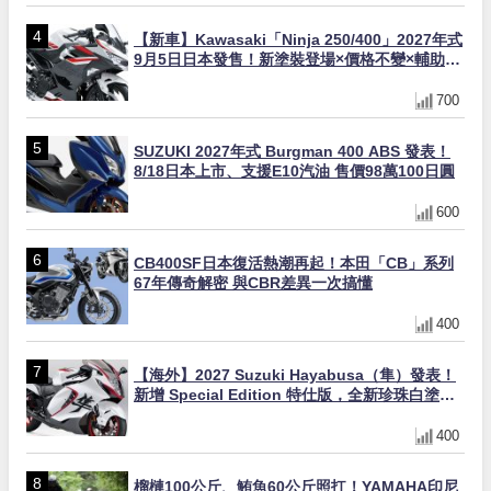
【新車】Kawasaki「Ninja 250/400」2027年式
9月5日日本發售！新塗裝登場×價格不變×輔助滑
動式離合器×LED頭燈標配
700
SUZUKI 2027年式 Burgman 400 ABS 發表！
8/18日本上市、支援E10汽油 售價98萬100日圓
600
CB400SF日本復活熱潮再起！本田「CB」系列
67年傳奇解密 與CBR差異一次搞懂
400
【海外】2027 Suzuki Hayabusa（隼）發表！
新增 Special Edition 特仕版，全新珍珠白塗裝
與專屬配備登場
400
榴槤100公斤、鮪魚60公斤照扛！YAMAHA印尼