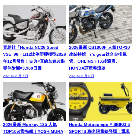
青島社「Honda NC26 Steed
2026最新 CB1000F 人氣TOP10
VSE ’96」1/12比例塑膠模型2026
改裝特輯｜r’s gear鈦合金排氣
年12月發售！古典×直線加速改裝
管、OHLINS TTX後避震、
零件附屬×3,960日圓
HONDA頭燈整流罩
2026 年 8 月 7 日
2026 年 8 月 6 日
2026最新 Monkey 125 人氣
Honda Motocompo × SEIKO 5
TOP10改裝特輯｜YOSHIMURA
SPORTS 聯名限量錶登場！重現