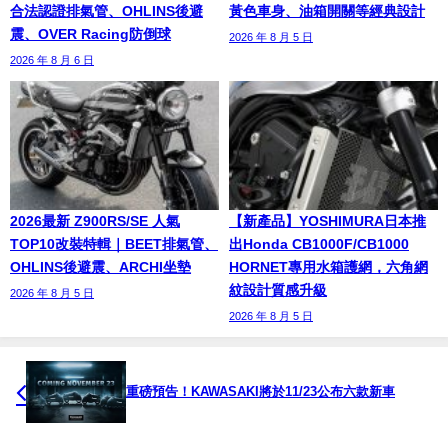
合法認證排氣管、OHLINS後避
黃色車身、油箱開關等經典設計
震、OVER Racing防倒球
2026 年 8 月 5 日
2026 年 8 月 6 日
2026最新 Z900RS/SE 人氣
【新產品】YOSHIMURA日本推
TOP10改裝特輯｜BEET排氣管、
出Honda CB1000F/CB1000
OHLINS後避震、ARCHI坐墊
HORNET專用水箱護網，六角網
紋設計質感升級
2026 年 8 月 5 日
2026 年 8 月 5 日
重磅預告！KAWASAKI將於11/23公布六款新車