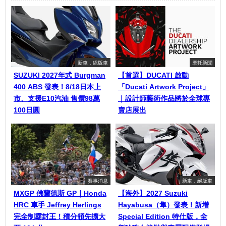
新車．絕版車
摩托新聞
SUZUKI 2027年式 Burgman
【首選】DUCATI 啟動
400 ABS 發表！8/18日本上
「Ducati Artwork Project」
市、支援E10汽油 售價98萬
｜設計師藝術作品將於全球專
100日圓
賣店展出
賽事消息
新車．絕版車
MXGP 佛蘭德斯 GP｜Honda
【海外】2027 Suzuki
HRC 車手 Jeffrey Herlings
Hayabusa（隼）發表！新增
完全制霸封王！積分領先擴大
Special Edition 特仕版，全