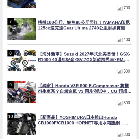
700
榴槤100公斤、鮪魚60公斤照扛！YAMAHA印尼
125cc速克達Gear Ultima 2740公里耐操實測
400
【海外新車】Suzuki 2027年式北美首發！GSX-
R1000 40週年紀念×SV-7GX新款跨界車×RM-
Z450 Ken Roczen冠軍套件
300
【獨家】Honda V3R 900 E-Compressor 將推
衍生車系？自然進氣 V3 同步測試中，CG 預想曝
光！
300
【新產品】YOSHIMURA日本推出Honda
CB1000F/CB1000 HORNET專用水箱護網，六
角網紋設計質感升級
300