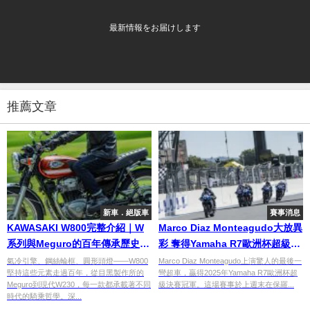
最新情報をお届けします
推薦文章
新車．絕版車
賽事消息
KAWASAKI W800完整介紹｜W
Marco Diaz Monteagudo大放異
系列與Meguro的百年傳承歷史、
彩 奪得Yamaha R7歐洲杯超級決
各車款特色與選購指南 | Webike
賽冠軍
氣冷引擎、鋼絲輪框、圓形頭燈——W800
Marco Diaz Monteagudo上演驚人的最後一
堅持這些元素走過百年，從目黑製作所的
彎超車，贏得2025年Yamaha R7歐洲杯超
Moto Guide
Meguro到現代W230，每一款都承載著不同
級決賽冠軍。這場賽事於上週末在保羅...
時代的騎乘哲學。深...