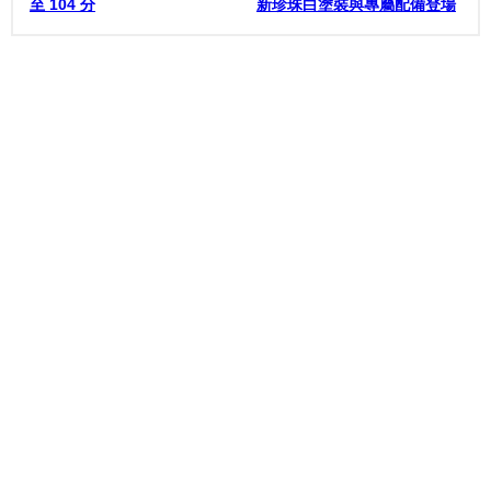
至 104 分
新珍珠白塗裝與專屬配備登場