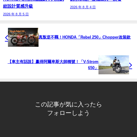
紋設計質感升級
2026 年 8 月 4 日
2026 年 8 月 5 日
真叛逆不羈！HONDA「Rebel 250」Chopper改裝款
【車主有話說】赢得阿爾卑斯大師稱號！「V-Strom
650」
この記事が気に入ったら
フォローしよう