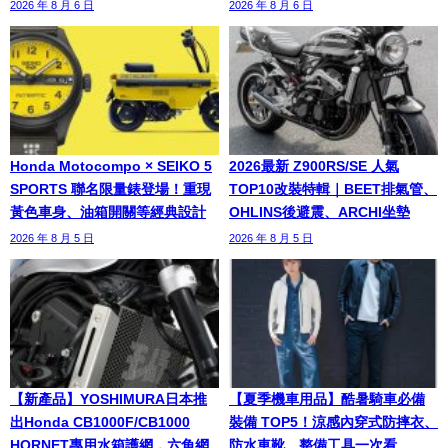
2026 年 8 月 6 日
2026 年 8 月 6 日
Honda Motocompo × SEIKO 5
2026最新 Z900RS/SE 人氣
SPORTS 聯名限量錶登場！重現
TOP10改裝特輯｜BEET排氣管、
黃色車身、油箱開關等經典設計
OHLINS後避震、ARCHI坐墊
2026 年 8 月 5 日
2026 年 8 月 5 日
【新產品】YOSHIMURA日本推
【夏季機車用品】酷暑騎車必備
出Honda CB1000F/CB1000
裝備 TOP5！涼感內穿式防摔衣、
HORNET專用水箱護網，六角網
防水車靴、整備工具一次看