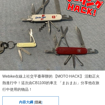
Webike在線上社交平臺舉辦的 【MOTO HACK】 活動正火
熱進行中！這次由CB1100的車主 「まおまお」分享他在旅
行中使用的物品！
內容大綱
[
隱藏
]