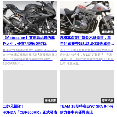
零件與用品
摩托新聞
【Motosalon】實現高品質的摩
汽機車產業巨擘鈴木修逝世，享
托人生，優質品牌改裝特輯
年94歲曾帶領SUZUKI營收成長十
倍
各種款式的碳纖維製摩托車零件 Motosalon
將SUZUKI推上世界級製造商地位的傳奇經
在今年的東京摩托車展以及大阪摩托車展上
營者鈴木修先生，於12月27日辭世，享壽
展出了安裝歐美廠牌改裝零件的BMW・
94 歲。他一生致力於將輕型汽車(日：軽自
S1000RR展示...
動車)推廣為廣...
摩托新聞
賽事消息
二師兄歸隊！
TEAM 18期待在EWC SPA 8小時
HONDA「CBR600RR」正式發表
耐力賽中有優異表現