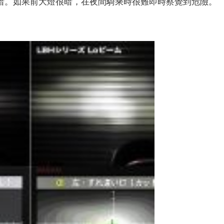
暗。如果前大燈很暗，在夜間騎乘時很難即時察覺到危險。