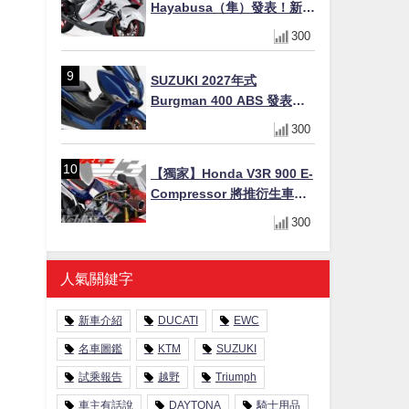
Hayabusa（隼）發表！新增
Special Edition 特仕版，全
300
新珍珠白塗裝與專屬配備登
場
SUZUKI 2027年式
Burgman 400 ABS 發表！
8/18日本上市、支援E10汽油
300
售價98萬100日圓
【獨家】Honda V3R 900 E-
Compressor 將推衍生車
系？自然進氣 V3 同步測試
300
中，CG 預想曝光！
人氣關鍵字
新車介紹
DUCATI
EWC
名車圖鑑
KTM
SUZUKI
試乘報告
越野
Triumph
車主有話說
DAYTONA
騎士用品