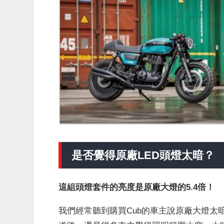
是否覺得原廠LED頭燈太暗？
這組頭燈套件的亮度是原廠大燈的5.4倍！
我們經常聽到購買Cub的車主說原廠大燈太