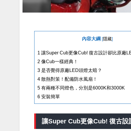
內容大綱
[
隱藏
]
1
讓Super Cub更像Cub! 復古設計卻比原廠
2
像Cub一樣經典！
3
是否覺得原廠LED頭燈太暗？
4
散熱對策！配備防水風扇！
5
有兩種不同燈色，分別是6000K和3000K
6
安裝簡單
讓Super Cub更像Cub! 復