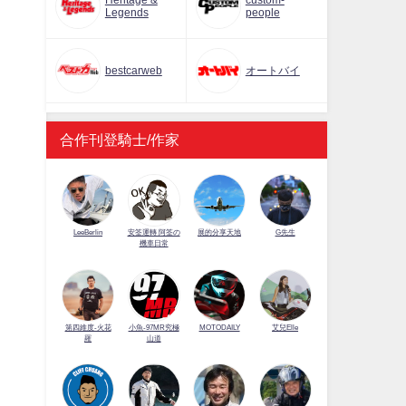
Heritage &
custom-
Legends
people
bestcarweb
オートバイ
合作刊登騎士/作家
LeeBerlin
安筌運轉 阿筌の
展的分享天地
G先生
機車日常
第四維度-火花
小魚-97MR究極
MOTODAILY
艾兒Elle
羅
山道