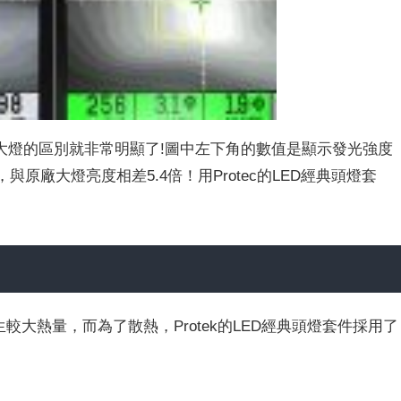
大燈的區別就非常明顯了!圖中左下角的數值是顯示發光強度
6hcd，與原廠大燈亮度相差5.4倍！用Protec的LED經典頭燈套
較大熱量，而為了散熱，Protek的LED經典頭燈套件採用了