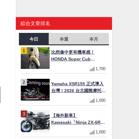
綜合文章排名
今日
本週
本月
比想像中更有機車感！
HONDA Super Cub
110【Webike愛車精選】
1,700
Yamaha XSR155 正式導入
台灣！2026 台北國際摩托車
展亮相，70 週年紀念版
1,000
YZF-R 系列限量追加販售
【海外新車】
Kawasaki「Ninja ZX-6R」
2027年式北美發表！636cc
1,000
四缸×銀河銀/暮光藍新色