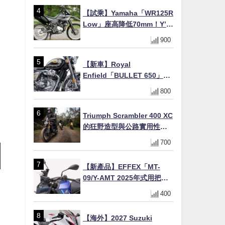
×KTRC/KIBS電控，11,599
【試乘】Yamaha「WR125R
美元起
Low」座高降低70mm！Y’s
Gear低座高座墊×低座高連桿
900
×腳踏著地感大幅改善，越野
初學者推薦
【新車】Royal
Enfield「BULLET 650」8
月27日日本發售（98萬日圓
800
～）！648cc空冷並列雙缸×
虎眼指示燈×砲筒黑/戰艦藍兩
Triumph Scrambler 400 XC
色
的狂野造型與公路實用性的
完美結合
700
【新產品】EFFEX「MT-
09/Y-AMT 2025年式用把手
Easy Fit Bar Plus」！高
400
7mm後移16mm直上×三色×
免換線組
【海外】2027 Suzuki