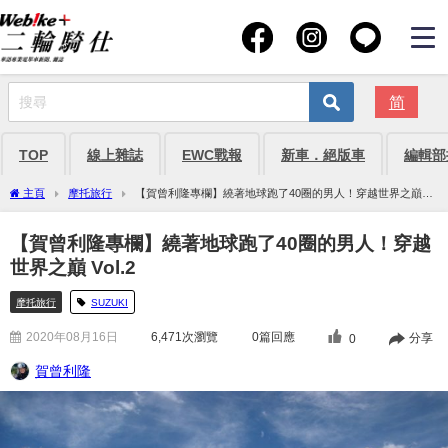
简
TOP
線上雜誌
EWC戰報
新車．絕版車
編輯部
主頁
摩托旅行
【賀曾利隆專欄】繞著地球跑了40圈的男人！穿越世界之巔
Vol.2
【賀曾利隆專欄】繞著地球跑了40圈的男人！穿越
世界之巔 Vol.2
摩托旅行
SUZUKI
2020年08月16日
6,471
次瀏覽
0篇回應
分享
0
賀曾利隆