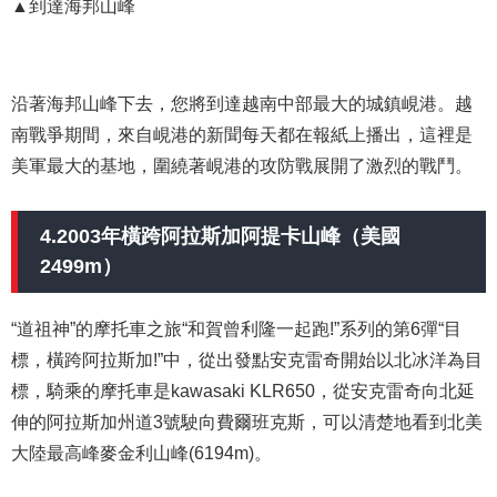
▲到達海邦山峰
沿著海邦山峰下去，您將到達越南中部最大的城鎮峴港。越
南戰爭期間，來自峴港的新聞每天都在報紙上播出，這裡是
美軍最大的基地，圍繞著峴港的攻防戰展開了激烈的戰鬥。
4.2003年橫跨阿拉斯加阿提卡山峰（美國
2499m）
“道祖神”的摩托車之旅“和賀曾利隆一起跑!”系列的第6彈“目
標，橫跨阿拉斯加!”中，從出發點安克雷奇開始以北冰洋為目
標，騎乘的摩托車是kawasaki KLR650，從安克雷奇向北延
伸的阿拉斯加州道3號駛向費爾班克斯，可以清楚地看到北美
大陸最高峰麥金利山峰(6194m)。