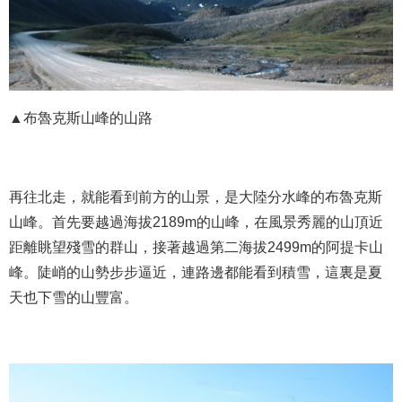
▲布魯克斯山峰的山路
再往北走，就能看到前方的山景，是大陸分水峰的布魯克斯
山峰。首先要越過海拔2189m的山峰，在風景秀麗的山頂近
距離眺望殘雪的群山，接著越過第二海拔2499m的阿提卡山
峰。陡峭的山勢步步逼近，連路邊都能看到積雪，這裏是夏
天也下雪的山豐富。