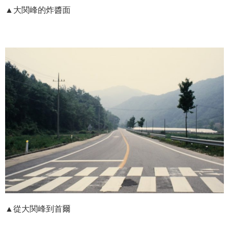
▲大関峰的炸醬面
▲從大関峰到首爾