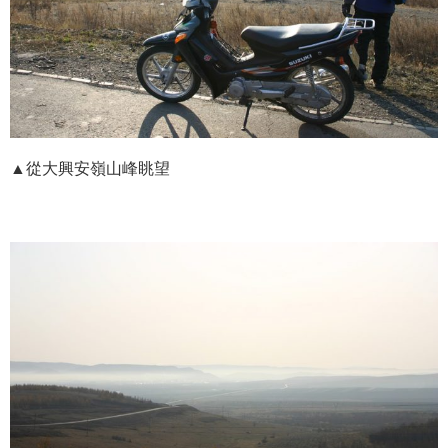
▲從大興安嶺山峰眺望