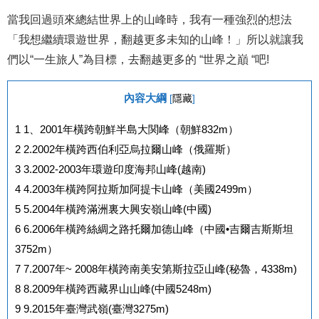
當我回過頭來總結世界上的山峰時，我有一種強烈的想法
「我想繼續環遊世界，翻越更多未知的山峰！」所以就讓我
們以“一生旅人”為目標，去翻越更多的 “世界之巔 “吧!
內容大綱
[
隱藏
]
1
1、2001年橫跨朝鮮半島大関峰（朝鮮832m）
2
2.2002年橫跨西伯利亞烏拉爾山峰（俄羅斯）
3
3.2002-2003年環遊印度海邦山峰(越南)
4
4.2003年橫跨阿拉斯加阿提卡山峰（美國2499m）
5
5.2004年橫跨滿洲裏大興安嶺山峰(中國)
6
6.2006年橫跨絲綢之路托爾加德山峰（中國•吉爾吉斯斯坦
3752m）
7
7.2007年~ 2008年橫跨南美安第斯拉亞山峰(秘魯，4338m)
8
8.2009年橫跨西藏界山山峰(中國5248m)
9
9.2015年臺灣武嶺(臺灣3275m)