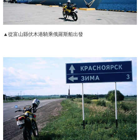
▲從富山縣伏木港騎乘俄羅斯船出發