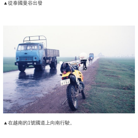
▲從泰國曼谷出發
▲在越南的1號國道上向南行駛。