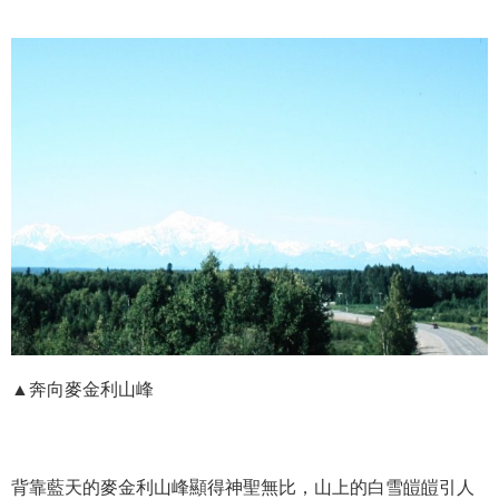
▲奔向麥金利山峰
背靠藍天的麥金利山峰顯得神聖無比，山上的白雪皚皚引人