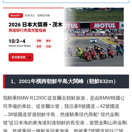
1、2001年橫跨朝鮮半島大関峰（朝鮮832m）
我騎乘BMW R1200C從首爾去朝鮮旅遊，是由BMW韓國公
司準備的車款。從首爾出發，我沿著6號國道→42號國道
→38號國道穿過朝鮮半島，然後騎乘現代商船“ 現代金剛
號”從日本海的東海港到達朝鮮的長安港，遊覽金剛山和金剛
海，然後乘同一條船返回東海港，然後乘7號國道前往江陵。