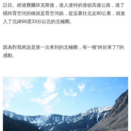
註目。經過費爾班克斯後，進入達特的達頓高速公路，過了
橫跨育空河的橋就是育空河鎮，從這裏往北走80公裏，就進
入了北緯66度33分以北的北極圈。
因為對我來說是第一次來到的北極圈，有一種“終於來了!”的
感動。