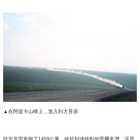
▲在阿提卡山峰上，進入到大苔原
從安克雷奇跑了1459公裏，終於到達終點的普爾多灣，這是