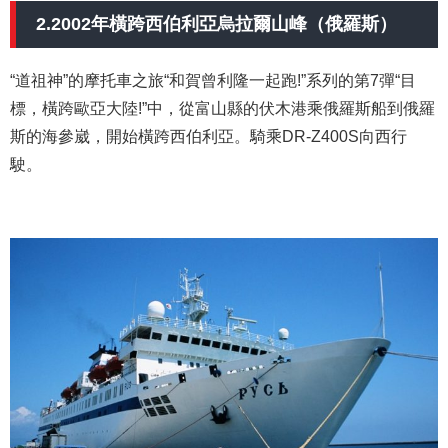
2.2002年橫跨西伯利亞烏拉爾山峰（俄羅斯）
“道祖神”的摩托車之旅“和賀曾利隆一起跑!”系列的第7彈“目
標，橫跨歐亞大陸!”中，從富山縣的伏木港乘俄羅斯船到俄羅
斯的海參崴，開始橫跨西伯利亞。騎乘DR-Z400S向西行
駛。