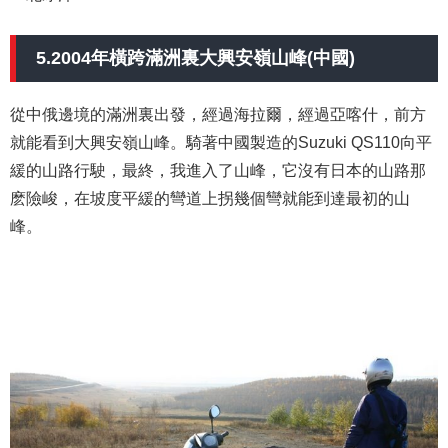
5.2004年橫跨滿洲裏大興安嶺山峰(中國)
從中俄邊境的滿洲裏出發，經過海拉爾，經過亞喀什，前方
就能看到大興安嶺山峰。騎著中國製造的Suzuki QS110向平
緩的山路行駛，最終，我進入了山峰，它沒有日本的山路那
麽險峻，在坡度平緩的彎道上拐幾個彎就能到達最初的山
峰。