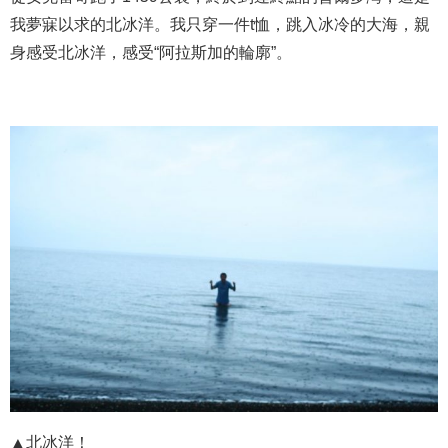
我夢寐以求的北冰洋。我只穿一件t恤，跳入冰冷的大海，親
身感受北冰洋，感受“阿拉斯加的輪廓”。
▲北冰洋！