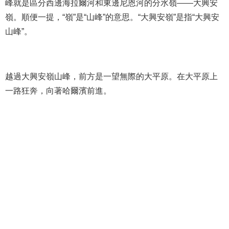
峰就是區分西邊海拉爾河和東邊尼恩河的分水嶺——大興安
嶺。順便一提，“嶺”是“山峰”的意思。“大興安嶺”是指“大興安
山峰”。
越過大興安嶺山峰，前方是一望無際的大平原。在大平原上
一路狂奔，向著哈爾濱前進。