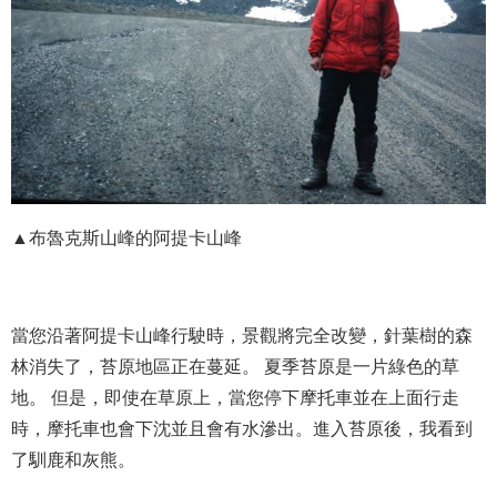
▲布魯克斯山峰的阿提卡山峰
當您沿著阿提卡山峰行駛時，景觀將完全改變，針葉樹的森
林消失了，苔原地區正在蔓延。 夏季苔原是一片綠色的草
地。 但是，即使在草原上，當您停下摩托車並在上面行走
時，摩托車也會下沈並且會有水滲出。進入苔原後，我看到
了馴鹿和灰熊。