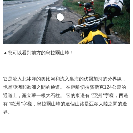
▲您可以看到前方的烏拉爾山峰！
它是流入北冰洋的奧比河和流入裏海的伏爾加河的分界線，
也是亞洲和歐洲之間的通道。 在距離切拉賓斯克124公裏的
通道上，矗立著一根大石柱。 它的東邊有 “亞洲 “字樣，西邊
有 “歐洲 “字樣，烏拉爾山峰的這個山路是亞歐大陸之間的邊
界。