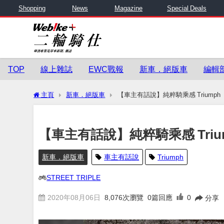
Shopping
News
Magazine
Special Deals
TOP
線上雜誌
EWC戰報
新車．絕版車
編輯
主頁
新車．絕版車
【車主有話說】純粹騎乘感 Triumph「S
【車主有話說】純粹騎乘感 Triump
新車．絕版車
車主有話說
Triumph
STREET TRIPLE
2020年08月06日
8,076
次瀏覽
0篇回應
0
分享