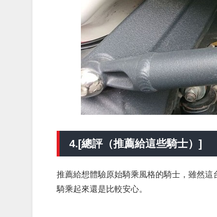
4.[總評（推薦給這些騎士）]
推薦給想體驗原始騎乘風格的騎士，雖然這
騎乘起來還是比較安心。