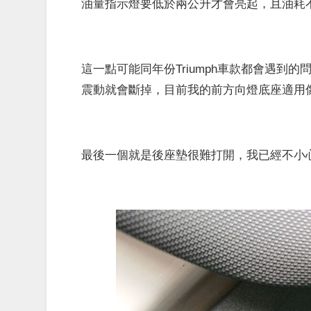
油量指示燈要低於兩公升才會亮起，且油耗不是很漂亮
這一點可能同年份Triumph車款都會遇
震動就會斷掉，目前我的前方向燈底座適用
最後一個就是後座墊很難打開，我已經不小