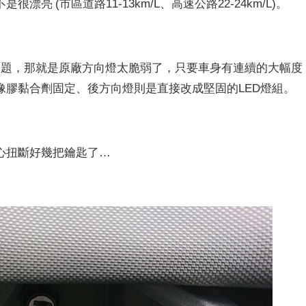
 (市區道路11-13km/L、高速公路22-24km/L)。
到的問題，那就是原廠方向燈太脆弱了，只要車身有連續的大幅度
像膠黏合劑固定、後方向燈則是直接改成堅固的LED燈組。
心扭斷好幾把鑰匙了…