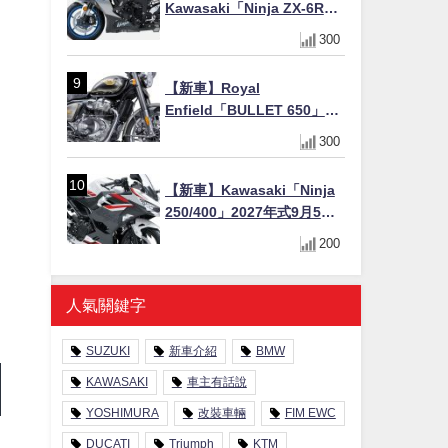
Kawasaki「Ninja ZX-6R」
2027年式北美發表！636cc
300
四缸×銀河銀/暮光藍新色
×KTRC/KIBS電控，11,599
【新車】Royal
美元起
Enfield「BULLET 650」8
月27日日本發售（98萬日圓
300
～）！648cc空冷並列雙缸×
虎眼指示燈×砲筒黑/戰艦藍兩
【新車】Kawasaki「Ninja
色
250/400」2027年式9月5日
日本發售！新塗裝登場×價格
200
不變×輔助滑動式離合器
×LED頭燈標配
人氣關鍵字
SUZUKI
新車介紹
BMW
KAWASAKI
車主有話說
YOSHIMURA
改裝車輛
FIM EWC
DUCATI
Triumph
KTM