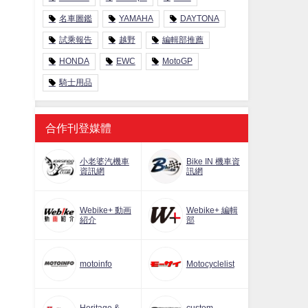
名車圖鑑
YAMAHA
DAYTONA
試乘報告
越野
編輯部推薦
HONDA
EWC
MotoGP
騎士用品
合作刊登媒體
小老婆汽機車
Bike IN 機車資
資訊網
訊網
Webike+ 動画
Webike+ 編輯
紹介
部
motoinfo
Motocyclelist