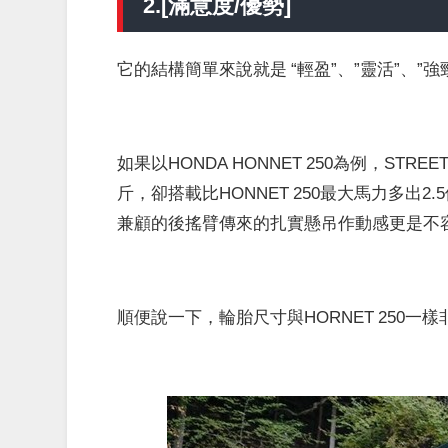
2.[滿意度/優勢]
它的結構簡單來說就是 “輕盈”、”靈活”、”強
如果以HONDA HONNET 250為例，STREET
斤，卻搭載比HONNET 250最大馬力多出
兼顧的後搖臂傳來的扎實懸吊作動感更是不容
順便說一下，輪胎尺寸與HORNET 250