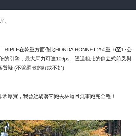
勁”。
 TRIPLE在乾重方面僅比HONDA HONNET 250重16至17公
2.5倍的引擎，最大馬力可達106ps。透過粗壯的倒立式前叉與
質疑 (不管調教的好或不好)
一樣非常厚實，我曾經騎著它跑去林道且無事跑完全程！