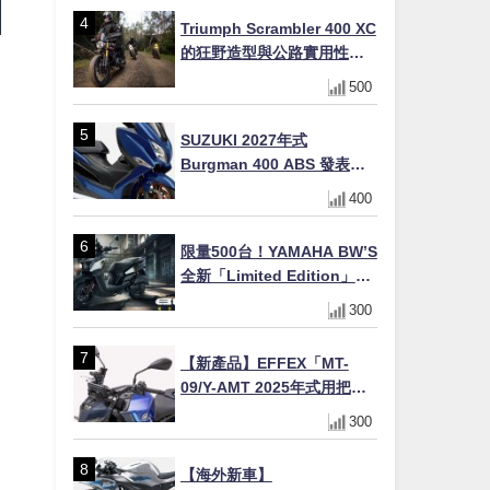
場
Triumph Scrambler 400 XC
的狂野造型與公路實用性的
完美結合
500
SUZUKI 2027年式
Burgman 400 ABS 發表！
8/18日本上市、支援E10汽油
400
售價98萬100日圓
限量500台！YAMAHA BW’S
全新「Limited Edition」都
市探索限定色 GOOPiMADE
300
聯名包同步登場
【新產品】EFFEX「MT-
09/Y-AMT 2025年式用把手
Easy Fit Bar Plus」！高
300
7mm後移16mm直上×三色×
免換線組
【海外新車】