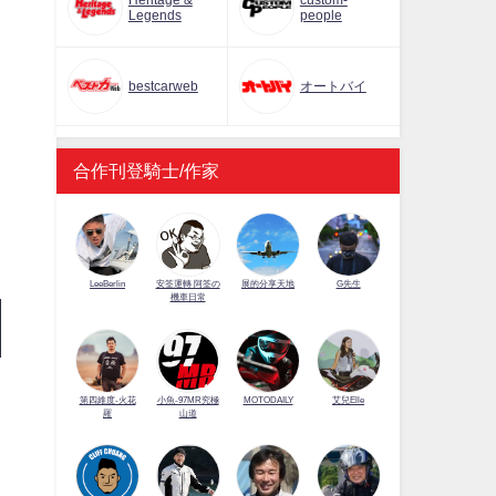
Heritage &
custom-
Legends
people
bestcarweb
オートバイ
合作刊登騎士/作家
LeeBerlin
安筌運轉 阿筌の
展的分享天地
G先生
機車日常
第四維度-火花
小魚-97MR究極
MOTODAILY
艾兒Elle
羅
山道