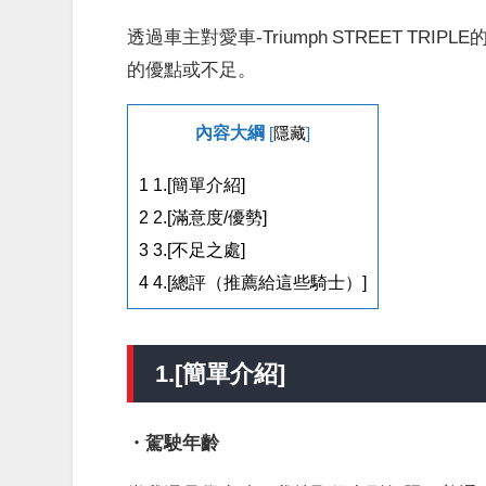
透過車主對愛車-Triumph STREET TRIPL
的優點或不足。
內容大綱
[
隱藏
]
1
1.[簡單介紹]
2
2.[滿意度/優勢]
3
3.[不足之處]
4
4.[總評（推薦給這些騎士）]
1.[簡單介紹]
・駕駛年齡