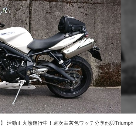
說】 活動正火熱進行中！這次由灰色ワッチ分享他與Triumph