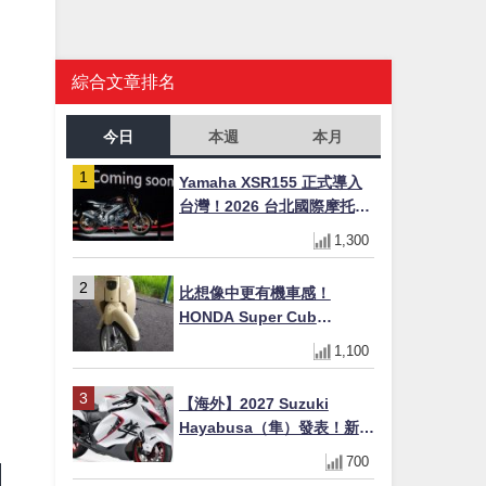
綜合文章排名
今日
本週
本月
Yamaha XSR155 正式導入
台灣！2026 台北國際摩托車
展亮相，70 週年紀念版
1,300
YZF-R 系列限量追加販售
比想像中更有機車感！
HONDA Super Cub
110【Webike愛車精選】
1,100
【海外】2027 Suzuki
Hayabusa（隼）發表！新增
Special Edition 特仕版，全
700
新珍珠白塗裝與專屬配備登