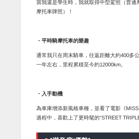
當我還是學生時，我就取得中型駕照（普通摩
摩托車牌照）！
・平時騎摩托車的樂趣
通常我只在周末騎車，往返距離大約400多公里
一年左右，里程累積至今約12000km。
・入手動機
為車庫增添新風格車種，並看了電影《MISSION·I
過程中，喜歡上了更時髦的“STREET TRIP