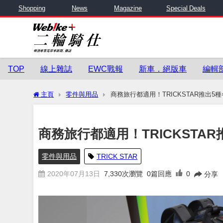
Shopping
News
Magazine
Special Deals
TOP
線上雜誌
EWC戰報
新車．絕版車
編輯
主頁
零件與用品
商務旅行都適用！TRICKSTAR推出5
商務旅行都適用！TRICKSTA
零件與用品
TRICK STAR
2020年07月13日
7,330
次瀏覽
0篇回應
0
分享