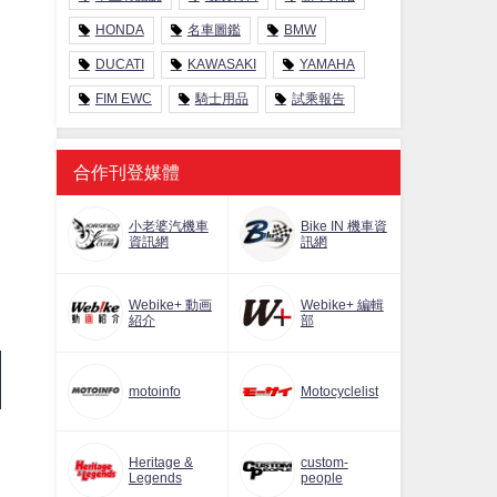
HONDA
名車圖鑑
BMW
DUCATI
KAWASAKI
YAMAHA
FIM EWC
騎士用品
試乘報告
合作刊登媒體
小老婆汽機車
Bike IN 機車資
資訊網
訊網
Webike+ 動画
Webike+ 編輯
紹介
部
motoinfo
Motocyclelist
Heritage &
custom-
Legends
people