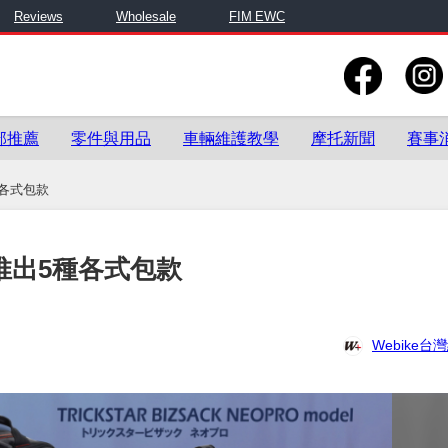
Reviews
Wholesale
FIM EWC
部推薦
零件與用品
車輛維護教學
摩托新聞
賽事
種各式包款
R推出5種各式包款
Webike台