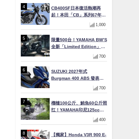
十
CB400SF日本復活熱潮再
起！本田「CB」系列67年傳
奇解密 與CBR差異一次搞懂
1,000
限量500台！YAMAHA BW’S
全新「Limited Edition」都
市探索限定色 GOOPiMADE
700
聯名包同步登場
SUZUKI 2027年式
Burgman 400 ABS 發表！
8/18日本上市、支援E10汽油
700
售價98萬100日圓
榴槤100公斤、鮪魚60公斤照
扛！YAMAHA印尼125cc速
克達Gear Ultima 2740公里
400
耐操實測
【獨家】Honda V3R 900 E-