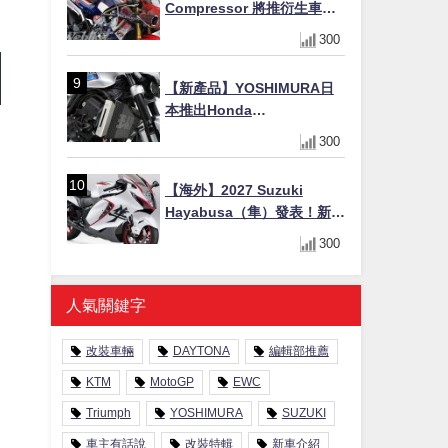
Compressor 將推衍生車
系？自然進氣 V3 同步測試
300
中，CG 預想曝光！
【新產品】YOSHIMURA日
本推出Honda
CB1000F/CB1000 HORNET
300
專用水箱護網，六角網紋設
計質感升級
【海外】2027 Suzuki
Hayabusa（隼）發表！新增
Special Edition 特仕版，全
300
新珍珠白塗裝與專屬配備登
場
人氣關鍵字
改裝車輛
DAYTONA
編輯部推薦
KTM
MotoGP
EWC
Triumph
YOSHIMURA
SUZUKI
車主有話說
改裝特輯
新車介紹