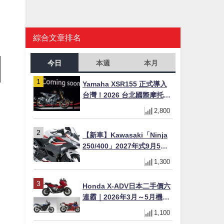
綜合文章排名
今日
本週
本月
Yamaha XSR155 正式導入
台灣！2026 台北國際摩托車
展亮相，70 週年紀念版
2,800
YZF-R 系列限量追加販售
【新車】Kawasaki「Ninja
250/400」2027年式9月5日
日本發售！新塗裝登場×價格
1,300
不變×輔助滑動式離合器
×LED頭燈標配
Honda X-ADV日本二手價六
連霸｜2026年3月～5月機車
轉售排行榜 CBR1000RR-R
1,100
FIREBLADE SP首度躋身前