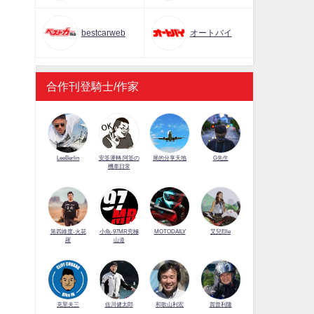
bestcarweb
オートバイ
合作刊登騎士/作家
LeeBerlin
安筌運轉 阿筌の
展的分享天地
G先生
機車日常
第四維度-火花
小魚-97MR究極
MOTODAILY
艾兒Elle
羅
山道
佐川健太郎
克里夫三
和歌山利宏
賀曾利隆