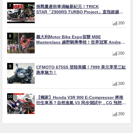
挑戰量產街車渦輪新紀元！TRICK
STAR「Z900RS TURBO Project」直指超越
Ducati Superleggera性能
200
義大利Motor Bike Expo首辦 MBE
Masterclass 越野騎乘學校！世界冠軍 Andrea
Verona 親自指導
200
CFMOTO 675SS 登陸美國！7999 美元享受三缸
跑車魅力！
200
【獨家】Honda V3R 900 E-Compressor 將推
衍生車系？自然進氣 V3 同步測試中，CG 預想曝
光！
200