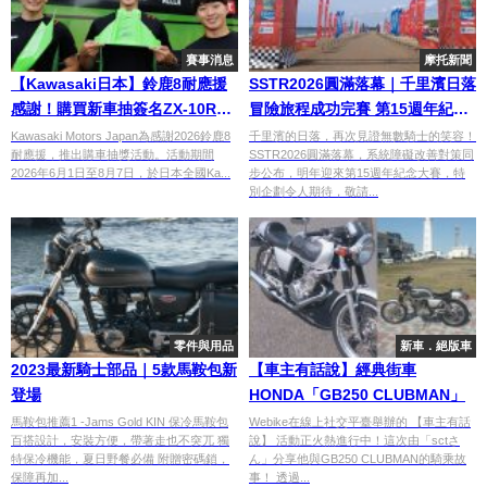
賽事消息
摩托新聞
【Kawasaki日本】鈴鹿8耐應援
SSTR2026圓滿落幕｜千里濱日落
感謝！購買新車抽簽名ZX-10R定
冒險旅程成功完賽 第15週年紀念
風翼片、後側整流罩等零件×車手
大賽備受期待
Kawasaki Motors Japan為感謝2026鈴鹿8
千里濱的日落，再次見證無數騎士的笑容！
耐應援，推出購車抽獎活動。活動期間
SSTR2026圓滿落幕，系統障礙改善對策同
岩戶亮介等3人親筆簽名
2026年6月1日至8月7日，於日本全國Ka...
步公布，明年迎來第15週年紀念大賽，特
別企劃令人期待，敬請...
零件與用品
新車．絕版車
2023最新騎士部品｜5款馬鞍包新
【車主有話說】經典街車
登場
HONDA「GB250 CLUBMAN」
馬鞍包推薦1 -Jams Gold KIN 保冷馬鞍包
Webike在線上社交平臺舉辦的 【車主有話
百搭設計，安裝方便，帶著走也不突兀 獨
說】 活動正火熱進行中！這次由「sctさ
特保冷機能，夏日野餐必備 附贈密碼鎖，
ん」分享他與GB250 CLUBMAN的騎乘故
保障再加...
事！ 透過...