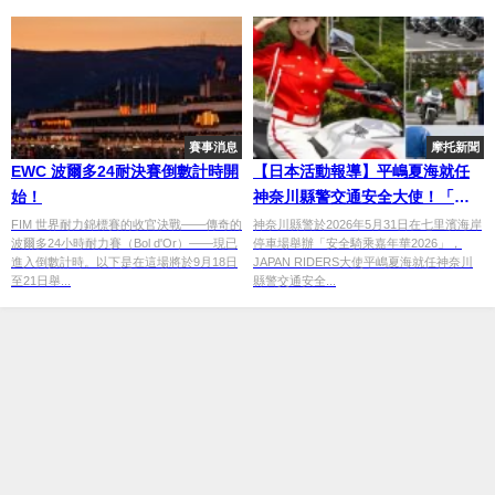
賽事消息
摩托新聞
EWC 波爾多24耐決賽倒數計時開
【日本活動報導】平嶋夏海就任
始！
神奈川縣警交通安全大使！「安
全騎乘嘉年華2026」White
FIM 世界耐力錦標賽的收官決戰——傳奇的
神奈川縣警於2026年5月31日在七里濱海岸
波爾多24小時耐力賽（Bol d'Or）——現已
停車場舉辦「安全騎乘嘉年華2026」，
Angels特技×視線死角安全講座
進入倒數計時。以下是在這場將於9月18日
JAPAN RIDERS大使平嶋夏海就任神奈川
完整報導
至21日舉...
縣警交通安全...