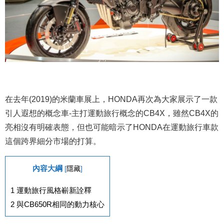
在去年(2019)的米蘭車展上，HONDA再次為大家展示了一款
引人遐想的概念車-主打運動旅行概念的CB4X，雖然CB4X的
亮相沒有明確表態，但也可能暗示了HONDA在運動旅行車款
這個跨界細分市場的打算。
內容大綱
[
隱藏
]
1
運動旅行風格嶄新詮釋
2
與CB650R相同的動力核心