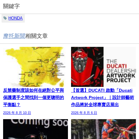
關鍵字
HONDA
摩托新聞
相關文章
反禁藥制度該如何在絕對公平與
【首選】DUCATI 啟動「Ducati
保護選手之間找到一個更聰明的
Artwork Project」｜設計師藝術
平衡點？
作品將於全球專賣店展出
2026 年 8 月 10 日
2026 年 8 月 6 日