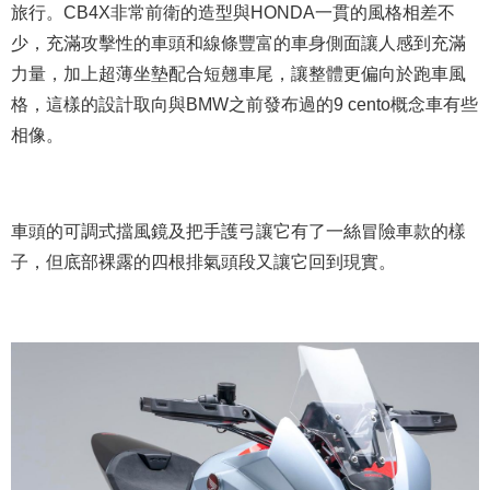
旅行。CB4X非常前衛的造型與HONDA一貫的風格相差不
少，充滿攻擊性的車頭和線條豐富的車身側面讓人感到充滿
力量，加上超薄坐墊配合短翹車尾，讓整體更偏向於跑車風
格，這樣的設計取向與BMW之前發布過的9 cento概念車有些
相像。
車頭的可調式擋風鏡及把手護弓讓它有了一絲冒險車款的樣
子，但底部裸露的四根排氣頭段又讓它回到現實。