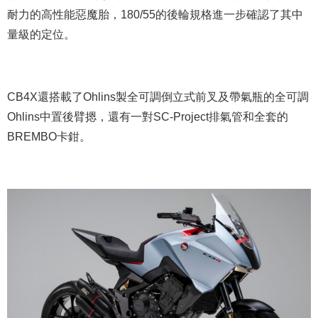
耐力的高性能惡魔胎，180/55的後輪規格進一步確認了其中
量級的定位。
CB4X還搭載了Ohlins製全可調倒立式前叉及帶氣瓶的全可調
Ohlins中置後臂摁，還有一對SC-Project排氣管和全套的
BREMBO卡鉗。