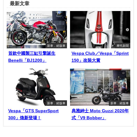
最新文章
新車．絕版車
摩托新聞
首款中國製三缸引擎誕生
Vespa Club／Vespa「Sprint
Benelli「BJ1200」
150」改裝大賞
新車．絕版車
新車．絕版車
Vespa「GTS SuperSport
典雅紳士 Moto Guzzi 2020年
300」煥新登場！
式「V9 Bobber」