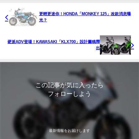
更輕更迷你！HONDA「MONKEY 125」改款消息曝
光？
硬派ADV登場！KAWASAKI「KLX700」設計圖稿釋
出
この記事が気に入ったら
フォローしよう
最新情報をお届けします