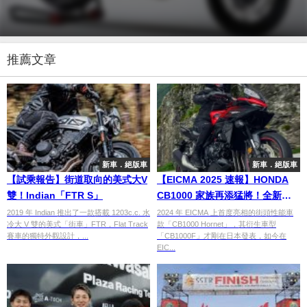
推薦文章
新車．絕版車
新車．絕版車
【試乘報告】街道取向的美式大V
【EICMA 2025 速報】HONDA
雙！Indian「FTR S」
CB1000 家族再添猛將！全新
「CB1000GT」運動旅跑全球首
2019 年 Indian 推出了一款搭載 1203c.c. 水
2024 年 EICMA 上首度亮相的街頭性能車
冷大 V 雙的美式「街車」FTR，Flat Track
款「CB1000 Hornet」，其衍生車型
發！
賽車的獨特外觀設計，...
「CB1000F」才剛在日本發表，如今在
EIC...