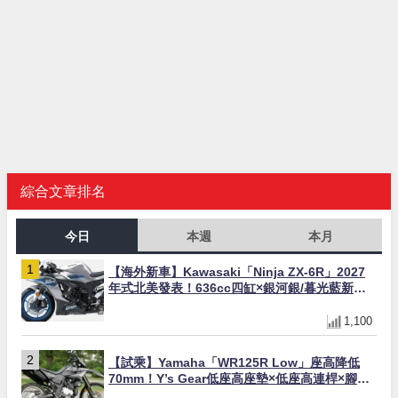
綜合文章排名
今日
本週
本月
【海外新車】Kawasaki「Ninja ZX-6R」2027
年式北美發表！636cc四缸×銀河銀/暮光藍新色
×KTRC/KIBS電控，11,599美元起
1,100
【試乘】Yamaha「WR125R Low」座高降低
70mm！Y’s Gear低座高座墊×低座高連桿×腳踏
著地感大幅改善，越野初學者推薦