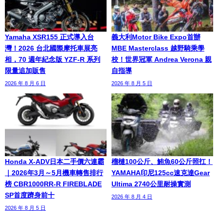
Yamaha XSR155 正式導入台
義大利Motor Bike Expo首辦
灣！2026 台北國際摩托車展亮
MBE Masterclass 越野騎乘學
相，70 週年紀念版 YZF-R 系列
校！世界冠軍 Andrea Verona 親
限量追加販售
自指導
2026 年 8 月 6 日
2026 年 8 月 5 日
Honda X-ADV日本二手價六連霸
榴槤100公斤、鮪魚60公斤照扛！
｜2026年3月～5月機車轉售排行
YAMAHA印尼125cc速克達Gear
榜 CBR1000RR-R FIREBLADE
Ultima 2740公里耐操實測
SP首度躋身前十
2026 年 8 月 4 日
2026 年 8 月 5 日