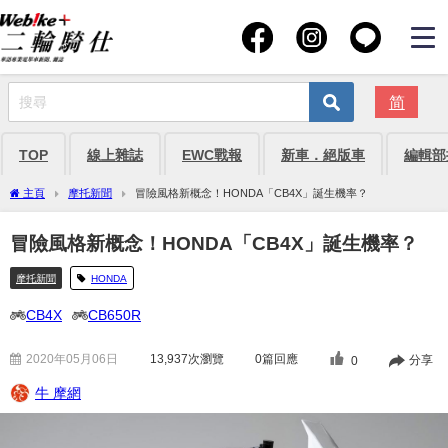
简
TOP
線上雜誌
EWC戰報
新車．絕版車
編輯部
主頁
摩托新聞
冒險風格新概念！HONDA「CB4X」誕生機率？
冒險風格新概念！HONDA「CB4X」誕生機率？
摩托新聞
HONDA
CB4X
CB650R
2020年05月06日
13,937
次瀏覽
0篇回應
分享
0
牛 摩網