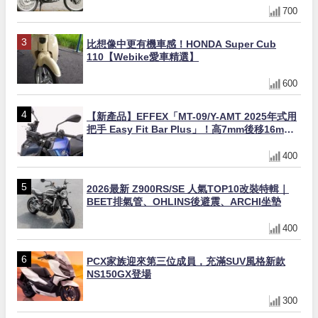
700
比想像中更有機車感！HONDA Super Cub
110【Webike愛車精選】
600
【新產品】EFFEX「MT-09/Y-AMT 2025年式用
把手 Easy Fit Bar Plus」！高7mm後移16mm
直上×三色×免換線組
400
2026最新 Z900RS/SE 人氣TOP10改裝特輯｜
BEET排氣管、OHLINS後避震、ARCHI坐墊
400
PCX家族迎來第三位成員，充滿SUV風格新款
NS150GX登場
300