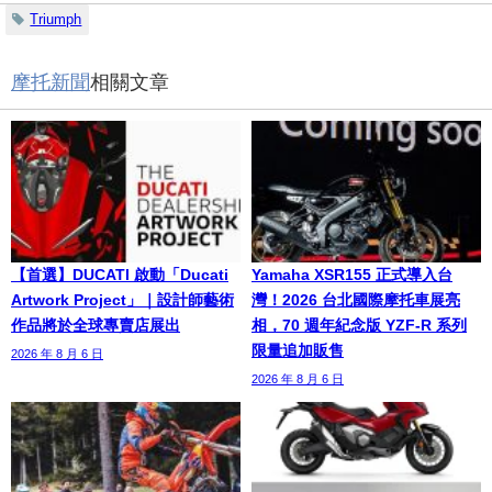
Triumph
摩托新聞
相關文章
【首選】DUCATI 啟動「Ducati
Yamaha XSR155 正式導入台
Artwork Project」｜設計師藝術
灣！2026 台北國際摩托車展亮
作品將於全球專賣店展出
相，70 週年紀念版 YZF-R 系列
限量追加販售
2026 年 8 月 6 日
2026 年 8 月 6 日