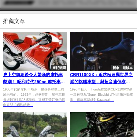
推薦文章
摩托新聞
新車．絕版車
史上空前絕後令人驚嘆的摩托車
CBR1100XX：追求極速與世界之
熱潮！ 昭和時代250cc 摩托車銷
巔的旗艦車型，與超音速偵察機
售量前十名
的神秘合奏！探秘背後的故事與
1980年代的摩托車熱潮，據說是歷史上前
1996年秋天，Honda推出的CBR1100XX是
所未有的。 1983年，鼎盛時期，摩托車銷
一款被稱為“Super Blackbird”的旗艦運動車
舞台【日本經典車款特輯】
售紀錄達到328.5萬輛。這裡不禁好奇的提
型。這款車是針對Kawasaki...
出疑問「昭和時代...