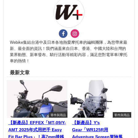
Webike集結台港中及日本各地熱愛摩托車的編輯團隊，為您帶來最
新、最全面的資訊！我們涵蓋來自日本、香港、中國大陸和台灣的
業界動態、新車發布、騎行活動等精彩內容，滿足您對電單車/摩托
車的熱情！
最新文章
零件與用品
零件與用品
【新產品】EFFEX「MT-09/Y-
【新產品】Y’s
AMT 2025年式用把手 Easy
Gear「WR125R用
Fit Bar Plus」！高7mm後移
Adventure Screen冒險風