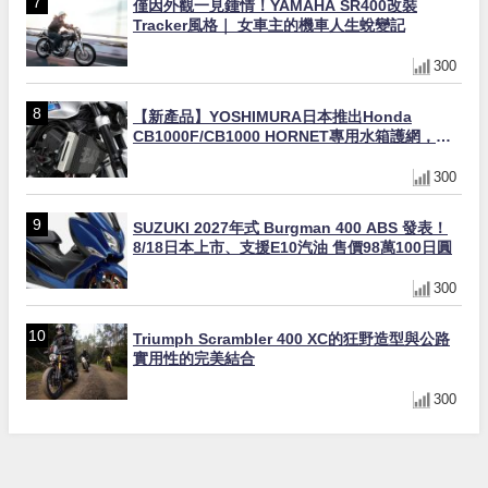
僅因外觀一見鍾情！YAMAHA SR400改裝
Tracker風格｜ 女車主的機車人生蛻變記
300
【新產品】YOSHIMURA日本推出Honda
CB1000F/CB1000 HORNET專用水箱護網，六
角網紋設計質感升級
300
SUZUKI 2027年式 Burgman 400 ABS 發表！
8/18日本上市、支援E10汽油 售價98萬100日圓
300
Triumph Scrambler 400 XC的狂野造型與公路
實用性的完美結合
300