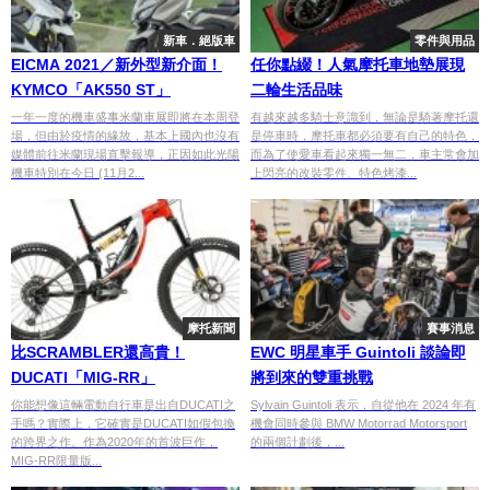
新車．絕版車
零件與用品
EICMA 2021／新外型新介面！
任你點綴！人氣摩托車地墊展現
KYMCO「AK550 ST」
二輪生活品味
一年一度的機車盛事米蘭車展即將在本周登
有越來越多騎士意識到，無論是騎著摩托還
場，但由於疫情的緣故，基本上國內也沒有
是停車時，摩托車都必須要有自己的特色，
媒體前往米蘭現場直擊報導，正因如此光陽
而為了使愛車看起來獨一無二，車主常會加
機車特別在今日 (11月2...
上閃亮的改裝零件、特色烤漆...
摩托新聞
賽事消息
比SCRAMBLER還高貴！
EWC 明星車手 Guintoli 談論即
DUCATI「MIG-RR」
將到來的雙重挑戰
你能想像這輛電動自行車是出自DUCATI之
Sylvain Guintoli 表示，自從他在 2024 年有
手嗎？實際上，它確實是DUCATI如假包換
機會同時參與 BMW Motorrad Motorsport
的跨界之作。作為2020年的首波巨作，
的兩個計劃後，...
MIG-RR限量版...