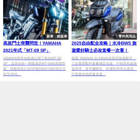
新車．絕版車
零件與用品
高規鬥士突襲問世！YAMAHA
2025自由配全攻略｜水冷BWS 旅
2021年式「MT-09 SP」
遊愛好騎士必改套餐一次看！
YAMAHA突然在歐洲公開了新的MT-09
探索 YAMAHA 水冷BWS改裝與旅遊配件，
SP，這是在前一周發表的MT-09的高階型
三款實用配件套餐滿足短途、中程與長途旅
號，搭載與現行款SP相同的KYB前倒立式
遊需求，提升機能性、舒適性與安全表現。
前叉/OHL...
打造最合拍的速克達...