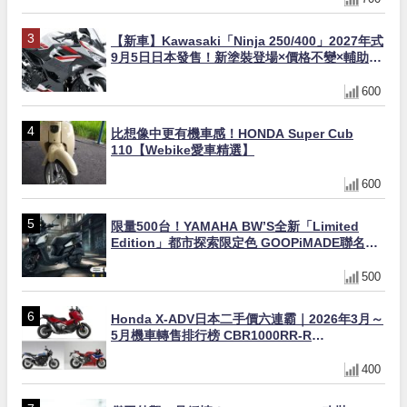
【新車】Kawasaki「Ninja 250/400」2027年式
9月5日日本發售！新塗裝登場×價格不變×輔助滑
動式離合器×LED頭燈標配
600
比想像中更有機車感！HONDA Super Cub
110【Webike愛車精選】
600
限量500台！YAMAHA BW’S全新「Limited
Edition」都市探索限定色 GOOPiMADE聯名包
同步登場
500
Honda X-ADV日本二手價六連霸｜2026年3月～
5月機車轉售排行榜 CBR1000RR-R
FIREBLADE SP首度躋身前十
400