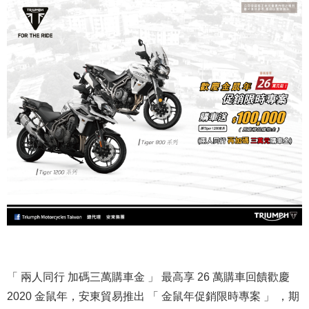
「 兩人同行 加碼三萬購車金 」 最高享 26 萬購車回饋歡慶
2020 金鼠年，安東貿易推出 「 金鼠年促銷限時專案 」 ，期