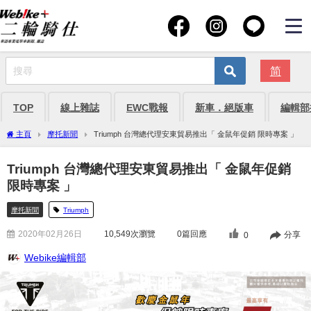
简
TOP
線上雜誌
EWC戰報
新車．絕版車
編輯部
主頁
摩托新聞
Triumph 台灣總代理安東貿易推出「 金鼠年促銷 限時專案 」
Triumph 台灣總代理安東貿易推出「 金鼠年促銷
限時專案 」
摩托新聞
Triumph
2020年02月26日
10,549
次瀏覽
0篇回應
分享
0
Webike編輯部