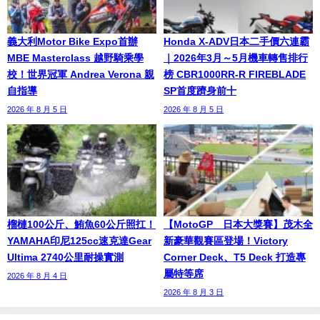
義大利Motor Bike Expo首辦
Honda X-ADV日本二手價六連霸
MBE Masterclass 越野騎乘學
｜2026年3月～5月機車轉售排行
校！世界冠軍 Andrea Verona 親
榜 CBR1000RR-R FIREBLADE
自指導
SP首度躋身前十
2026 年 8 月 5 日
2026 年 8 月 5 日
榴槤100公斤、鮪魚60公斤照扛！
【MotoGP™日本大獎賽】茂木全
YAMAHA印尼125cc速克達Gear
新豪華觀賽區登場！Victory
Ultima 2740公里耐操實測
Corner Deck、T5 Deck 打造專
屬特等席
2026 年 8 月 4 日
2026 年 8 月 3 日