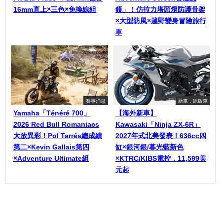
16mm直上×三色×免換線組
鏡」！仿拉力塔頭燈防護骨架
×大型防風×越野變身冒險旅行
車
賽事消息
新車．絕版車
Yamaha「Ténéré 700」
【海外新車】
2026 Red Bull Romaniacs
Kawasaki「Ninja ZX-6R」
大放異彩！Pol Tarrés總成績
2027年式北美發表！636cc四
第二×Kevin Gallais第四
缸×銀河銀/暮光藍新色
×Adventure Ultimate組
×KTRC/KIBS電控，11,599美
元起