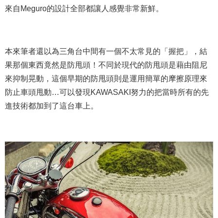
來自Meguro的設計全部都讓人感覺非常新鮮。
本來筆者還以為三角台中間有一個不太常見的「握把」，結
果那個東西竟然是防甩頭！不同於現代的防甩頭是藉由阻尼
來抑制晃動，這個早期的防甩頭則是運用簡單的摩擦原理來
防止車頭甩動…可以發現KAWASAKI努力的把當時所有的先
進技術都加到了這台車上。