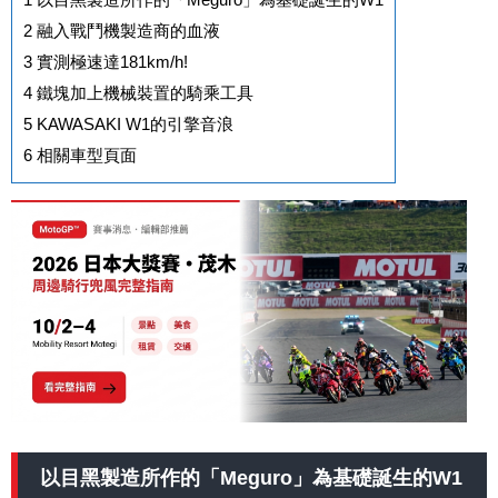
2
融入戰鬥機製造商的血液
3
實測極速達181km/h!
4
鐵塊加上機械裝置的騎乘工具
5
KAWASAKI W1的引擎音浪
6
相關車型頁面
以目黑製造所作的「Meguro」為基礎誕生的W1