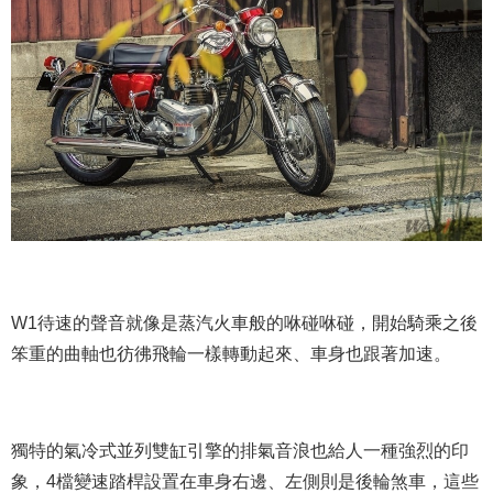
W1待速的聲音就像是蒸汽火車般的咻碰咻碰，開始騎乘之後
笨重的曲軸也彷彿飛輪一樣轉動起來、車身也跟著加速。
獨特的氣冷式並列雙缸引擎的排氣音浪也給人一種強烈的印
象，4檔變速踏桿設置在車身右邊、左側則是後輪煞車，這些