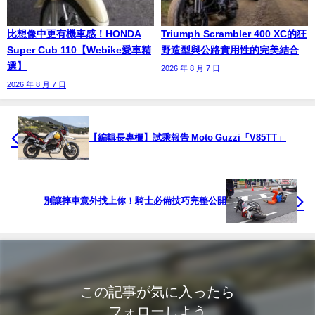
比想像中更有機車感！HONDA
Triumph Scrambler 400 XC的狂
Super Cub 110【Webike愛車精
野造型與公路實用性的完美結合
選】
2026 年 8 月 7 日
2026 年 8 月 7 日
【編輯長專欄】試乘報告 Moto Guzzi「V85TT」
別讓摔車意外找上你！騎士必備技巧完整公開
この記事が気に入ったら
フォローしよう