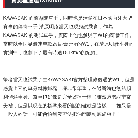
實測極速達181km/h!
KAWASAKI的前廠隊車手，同時也是活躍在日本國內外大型
賽事的傳奇車手-清原明彥當天也現身試乘會；作為
KAWASAKI的測試車手，實際上他也參與了W1的研發工作。
當時以全世界最速車款為目標研發的W1，在清原明彥本身的
實測中，也創下了最高時速181km/h的紀錄。
筆者當天也試乘了由KAWASAKI官方整理修復過的W1，但是
感覺上它的車身就像鐵塊一樣非常笨重，在過彎時也無法順
利傾斜車身、煞車也好像是完全壞掉一樣（雖然這麼說非常
失禮，但是以現在的標準來看的話的確就是這樣），如果是
一般人的話，可能會怕到沒辦法把油門轉到底騎乘吧！