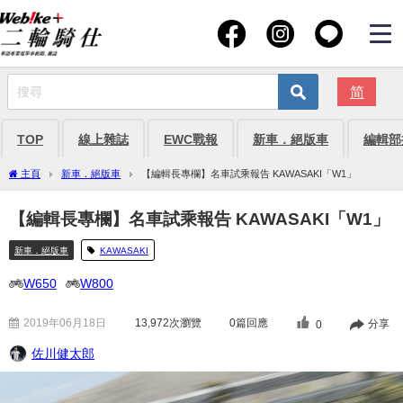
简
TOP
線上雜誌
EWC戰報
新車．絕版車
編輯部
主頁
新車．絕版車
【編輯長專欄】名車試乘報告 KAWASAKI「W1」
【編輯長專欄】名車試乘報告 KAWASAKI「W1」
新車．絕版車
KAWASAKI
W650
W800
2019年06月18日
13,972
次瀏覽
0篇回應
分享
0
佐川健太郎