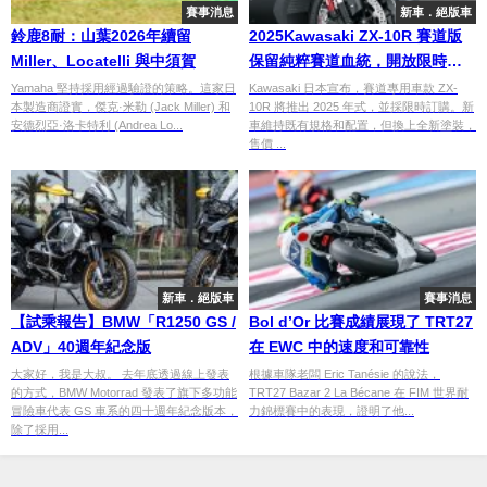
賽事消息
新車．絕版車
鈴鹿8耐：山葉2026年續留
2025Kawasaki ZX-10R 賽道版
Miller、Locatelli 與中須賀
保留純粹賽道血統，開放限時預
購
Yamaha 堅持採用經過驗證的策略。這家日
Kawasaki 日本宣布，賽道專用車款 ZX-
本製造商證實，傑克·米勒 (Jack Miller) 和
10R 將推出 2025 年式，並採限時訂購。新
安德烈亞·洛卡特利 (Andrea Lo...
車維持既有規格和配置，但換上全新塗裝，
售價 ...
新車．絕版車
賽事消息
【試乘報告】BMW「R1250 GS /
Bol d’Or 比賽成績展現了 TRT27
ADV」40週年紀念版
在 EWC 中的速度和可靠性
大家好，我是大叔。 去年底透過線上發表
根據車隊老闆 Eric Tanésie 的說法，
的方式，BMW Motorrad 發表了旗下多功能
TRT27 Bazar 2 La Bécane 在 FIM 世界耐
冒險車代表 GS 車系的四十週年紀念版本，
力錦標賽中的表現，證明了他...
除了採用...