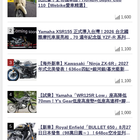
110【Webike愛車精選】
1,600
Yamaha XSR155 正式導入台灣！2026 台北國
際摩托車展亮相，70 週年紀念版 YZF-R 系列限
量追加販售
1,100
【海外新車】Kawasaki「Ninja ZX-6R」2027
年式北美發表！636cc四缸×銀河銀/暮光藍新色
×KTRC/KIBS電控，11,599美元起
1,100
【試乘】Yamaha「WR125R Low」座高降低
70mm！Y’s Gear低座高座墊×低座高連桿×腳踏
著地感大幅改善，越野初學者推薦
1,000
【新車】Royal Enfield「BULLET 650」8月27
日日本發售（98萬日圓～）！648cc空冷並列雙
缸×虎眼指示燈×砲筒黑/戰艦藍兩色