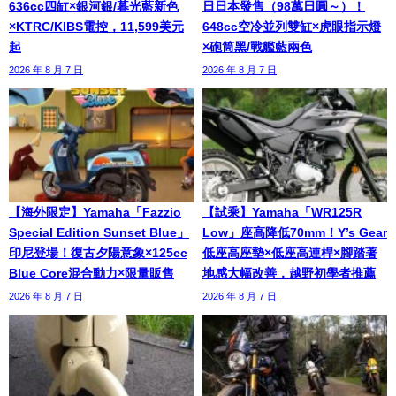
636cc四缸×銀河銀/暮光藍新色
日日本發售（98萬日圓～）！
×KTRC/KIBS電控，11,599美元
648cc空冷並列雙缸×虎眼指示燈
起
×砲筒黑/戰艦藍兩色
2026 年 8 月 7 日
2026 年 8 月 7 日
【海外限定】Yamaha「Fazzio
【試乘】Yamaha「WR125R
Special Edition Sunset Blue」
Low」座高降低70mm！Y’s Gear
印尼登場！復古夕陽意象×125cc
低座高座墊×低座高連桿×腳踏著
Blue Core混合動力×限量販售
地感大幅改善，越野初學者推薦
2026 年 8 月 7 日
2026 年 8 月 7 日