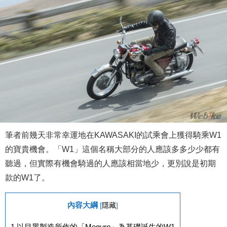
筆者前幾天非常幸運地在KAWASAKI的試乘會上獲得騎乘W1
的寶貴機會。「W1」這個名稱大部分的人應該多多少少都有
聽過，但實際有機會騎過的人應該相當地少，更別說是初期
款的W1了。
內容大綱
[
隱藏
]
1
以目黑製造所作的「Meguro」為基礎誕生的W1