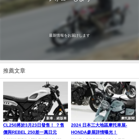
最新情報をお届けします
推薦文章
新車．絕版車
摩托新聞
CL250將於3月23日發售！ ？售
2024 日本三大地區摩托車展-
價與REBEL 250差一萬日元
HONDA參展詳情曝光！