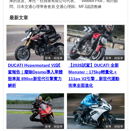
乘的普及。摩托・狂熱者有限公司代表。「Webike Plus」執行顧
問。日本交通心理學會會員 交通心理師。MFJ認證教練
最新文章
新車．絕版車
新車．絕版車
DUCATI Hypermotard V2試
【2026試駕】DUCATI 全新
駕報告｜廢除Desmo導入單體
Monster：175kg輕量化＋
殼車架 890cc新世代引擎實力
111ps V2引擎，新世代運動
解析
街車全面進化
新車．絕版車
新車．絕版車