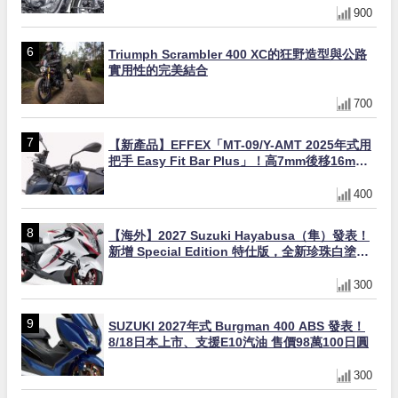
900
Triumph Scrambler 400 XC的狂野造型與公路
實用性的完美結合
700
【新產品】EFFEX「MT-09/Y-AMT 2025年式用
把手 Easy Fit Bar Plus」！高7mm後移16mm
直上×三色×免換線組
400
【海外】2027 Suzuki Hayabusa（隼）發表！
新增 Special Edition 特仕版，全新珍珠白塗裝
與專屬配備登場
300
SUZUKI 2027年式 Burgman 400 ABS 發表！
8/18日本上市、支援E10汽油 售價98萬100日圓
300