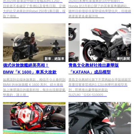
在2023年新車款中關注度極高的CL250，
2024日本摩托車展將於3月中旬舉行，
目前差不多確定了售價以及發售日期。定價
Honda 於2月初公開了的其車展專屬網站。
大約比兄弟車款的Rebel 250貴1萬日圓，採
雖然目前僅提供展覽場地導覽信息，但後續
取了增加...
將更新更多參展詳情。...
新車．絕版車
摩托新聞
德式休旅旗艦絕美亮相！
青島文化教材社推出豪華版
BMW「K 1600」車系大改款
「KATANA」成品模型
如果談到尖端休旅車款，相信不少人會想到
青島文化教材社旗下不需再組合塗裝就能完
BMW 的休旅旗艦 K 1600 系列。碩大車格
美重現實車質感的1:12比例摩托車模型系
加上琳瑯滿目的最新科技，每次出現都是氣
列，即將推出豪華版的新款
勢萬鈞，讓人很...
SUZUKI「GSX-S1000S ...