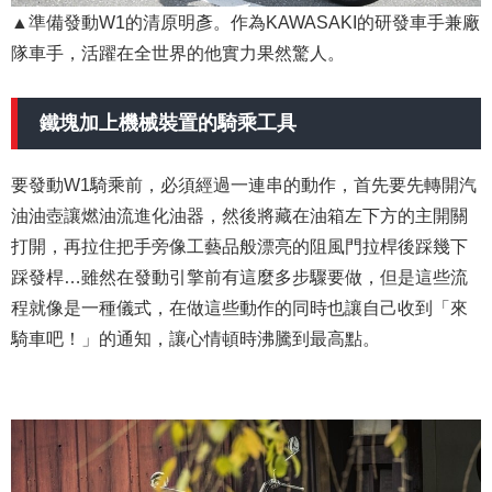
▲準備發動W1的清原明彥。作為KAWASAKI的研發車手兼廠
隊車手，活躍在全世界的他實力果然驚人。
鐵塊加上機械裝置的騎乘工具
要發動W1騎乘前，必須經過一連串的動作，首先要先轉開汽
油油壺讓燃油流進化油器，然後將藏在油箱左下方的主開關
打開，再拉住把手旁像工藝品般漂亮的阻風門拉桿後踩幾下
踩發桿…雖然在發動引擎前有這麼多步驟要做，但是這些流
程就像是一種儀式，在做這些動作的同時也讓自己收到「來
騎車吧！」的通知，讓心情頓時沸騰到最高點。