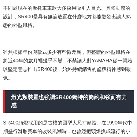
不同於現在的摩托車車款大多採用吸引人目光、具躍動感的
設計，SR400是具有無論放置在什麼地方都能散發出讓人熟
悉的外型風格。
雖然根據年份與款式多少有些微差異，但整體的外型風格在
將近40年的歲月裡幾乎不變，不禁讓人對YAMAHA從一開始
以堅定意志推出SR400後，始終持續銷售的堅毅精神感到敬
佩。
燈光類裝置也強調SR400獨特的簡約和強而有力
感
SR400頭燈採用的是古樸的圓型大尺寸頭燈。在1990年代中
期盛行滑胎賽車的改裝風潮時，也曾經把頭燈換成流行的小