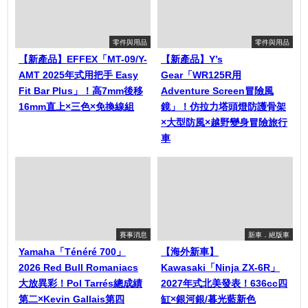
零件與用品
零件與用品
【新產品】EFFEX「MT-09/Y-
【新產品】Y’s
AMT 2025年式用把手 Easy
Gear「WR125R用
Fit Bar Plus」！高7mm後移
Adventure Screen冒險風
16mm直上×三色×免換線組
鏡」！仿拉力塔頭燈防護骨架
×大型防風×越野變身冒險旅行
車
賽事消息
新車．絕版車
Yamaha「Ténéré 700」
【海外新車】
2026 Red Bull Romaniacs
Kawasaki「Ninja ZX-6R」
大放異彩！Pol Tarrés總成績
2027年式北美發表！636cc四
第二×Kevin Gallais第四
缸×銀河銀/暮光藍新色