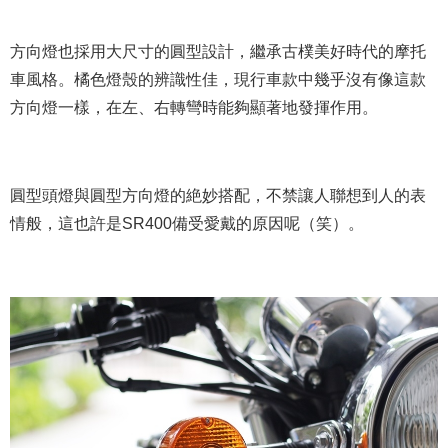
方向燈也採用大尺寸的圓型設計，繼承古樸美好時代的摩托
車風格。橘色燈殼的辨識性佳，現行車款中幾乎沒有像這款
方向燈一樣，在左、右轉彎時能夠顯著地發揮作用。
圓型頭燈與圓型方向燈的絶妙搭配，不禁讓人聯想到人的表
情般，這也許是SR400備受愛戴的原因呢（笑）。