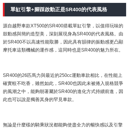
單缸引擎+腳踩啟動正是SR400的代表風格
源自越野車款XT500的SR400搭載單缸引擎，以值得玩味的
鼓動感與簡約造型美，深刻展現身為SR400的代表風格。由
於SR400不以高速性能取勝，因此具有韻律的振動感更凸顯
摩托車這類機械的運作感，這同時也是SR400的魅力所在。
SR400的26匹馬力與最近的250cc運動車款相比，在性能上
確實較不吃香，雖然如此，SR400也因此未被捲入規格競爭
的風潮之中，能夠朝著屬於SR400的進化方式持續前進，因
此也可以說是獨善其身的罕見車款。
無論是什麼樣的騎乘狀況都能夠使盡全力的暢快感以及引擎