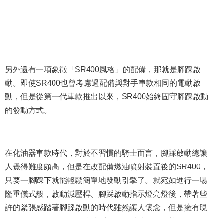
另外還有一項象徵「SR400風格」的配備，那就是腳踩啟
動。即使SR400也曾考慮過配備與對手車款相同的電動啟
動，但是從第一代車款推出以來，SR400始終固守腳踩啟動
的發動方式。
在化油器車款時代，對於不習慣的騎士而言，腳踩啟動總讓
人覺得難度頗高，但是在改配備燃油噴射裝置後的SR400，
只要一腳踩下就能輕鬆簡單地發動引擎了。就宛如進行一場
隆重儀式般，啟動減壓桿、腳踩啟動指示燈亮燈後，帶著些
許的緊張感踏著腳踩啟動的時代雖然讓人懷念，但是擁有現