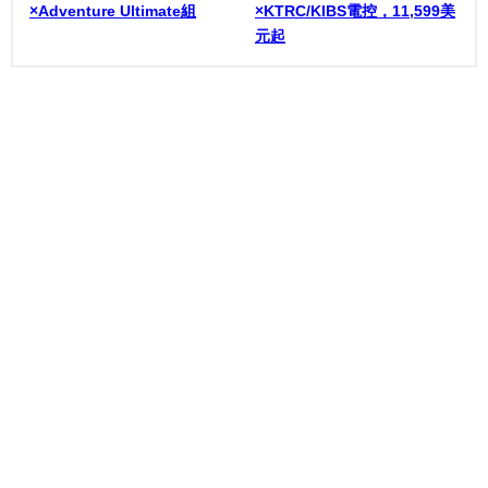
×Adventure Ultimate組
×KTRC/KIBS電控，11,599美
元起