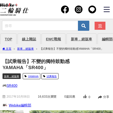
简
TOP
線上雜誌
EWC戰報
新車．絕版車
編輯部
主頁
新車．絕版車
【試乘報告】不變的獨特鼓動感YAMAHA「SR400」
【試乘報告】不變的獨特鼓動感
YAMAHA「SR400」
新車．絕版車
YAMAHA
試乘報告
SR400
2017年10月06日
16,633
次瀏覽
0篇回應
分享
0
Webike編輯部