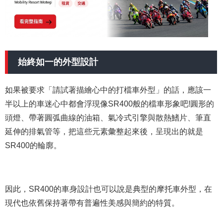
始終如一的外型設計
如果被要求「請試著描繪心中的打檔車外型」的話，應該一
半以上的車迷心中都會浮現像SR400般的檔車形象吧!圓形的
頭燈、帶著圓弧曲線的油箱、氣冷式引擎與散熱鰭片、筆直
延伸的排氣管等，把這些元素彙整起來後，呈現出的就是
SR400的輪廓。
因此，SR400的車身設計也可以說是典型的摩托車外型，在
現代也依舊保持著帶有普遍性美感與簡約的特質。