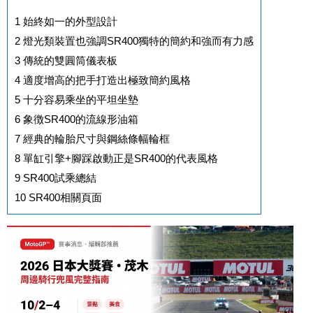
1
始終如一的外型設計
2
燈光類裝置也強調SR400獨特的簡約和強而有力感
3
傳統的雙圓筒儀表板
4
適度增高的把手打造出極致簡約風格
5
十分容易乘坐的平坦坐墊
6
象徴SR400的流線形油箱
7
經典的輪胎尺寸與鋼絲條幅輪框
8
單缸引擎+腳踩啟動正是SR400的代表風格
9
SR400試乘總結
10
SR400相關頁面