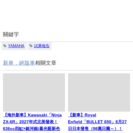
關鍵字
YAMAHA
試乘報告
新車．絕版車
相關文章
【海外新車】Kawasaki「Ninja
【新車】Royal
ZX-6R」2027年式北美發表！
Enfield「BULLET 650」8月27
636cc四缸×銀河銀/暮光藍新色
日日本發售（98萬日圓～）！